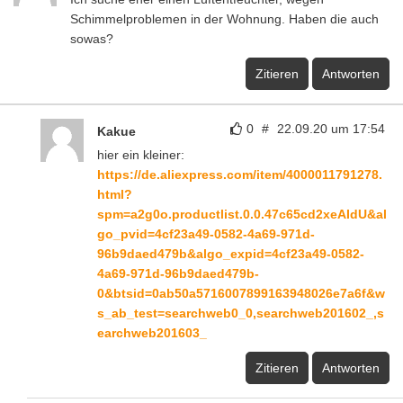
Schimmelproblemen in der Wohnung. Haben die auch
sowas?
Zitieren
Antworten
0
#
22.09.20 um 17:54
Kakue
hier ein kleiner:
https://de.aliexpress.com/item/4000011791278.
html?
spm=a2g0o.productlist.0.0.47c65cd2xeAIdU&al
go_pvid=4cf23a49-0582-4a69-971d-
96b9daed479b&algo_expid=4cf23a49-0582-
4a69-971d-96b9daed479b-
0&btsid=0ab50a5716007899163948026e7a6f&w
s_ab_test=searchweb0_0,searchweb201602_,s
earchweb201603_
Zitieren
Antworten