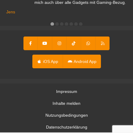
mich auch über alle Gadgets mit Gaming-Bezug.
Ma
ga
Jens
er
iOS App
Android App
Impressum
Inhalte melden
Nutzungsbedingungen
Datenschutzerklärung