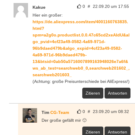
0
#
22.09.20 um 17:55
Kakue
Hier ein großer:
https://de.aliexpress.com/item/4001160763835.
html?
spm=a2g0o.productlist.0.0.47c65cd2xeAIdU&al
go_pvid=4cf23a49-0582-4a69-971d-
96b9daed479b&algo_expid=4cf23a49-0582-
4a69-971d-96b9daed479b-
13&btsid=0ab50a5716007899163948026e7a6f&
ws_ab_test=searchweb0_0,searchweb201602_,
searchweb201603_
(Achtung: große Preisunterschiede bei AliExpress!)
Zitieren
Antworten
0
#
23.09.20 um 08:32
Tim
CG-Team
Der große gefällt mir 🙂
Zitieren
Antworten