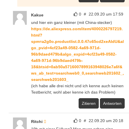
0
#
22.09.20 um 17:59
Kakue
und hier ein ganz kleiner (mit China-stecker)
https://de.aliexpress.com/item/4000226797219.
html?
spm=a2g0o.productlist.0.0.47c65cd2xeAIdU&al
go_pvid=4cf23a49-0582-4a69-971d-
96b9daed479b&algo_expid=4cf23a49-0582-
4a69-971d-96b9daed479b-
18&btsid=0ab50a5716007899163948026e7a6f&
ws_ab_test=searchweb0_0,searchweb201602_,
searchweb201603_
(ich habe alle drei nicht und ich kenne auch keinen
Testbericht; wohl aber kenne ich das Problem)
Zitieren
Antworten
0
#
22.09.20 um 20:18
Ritchi