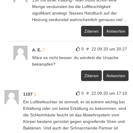
19h mit einer Füllung? Man muss schon eine
Menge verdunsten bis die Luftfeuchtigkeit
signifikant ansteigt. Nasses Handtuch auf der
Heizung verdunstet wahrscheinlich genauso viel….
Zitieren
Antworten
0
#
22.09.20 um 20:27
A. E.
Wäre es nicht besser, du würdest die Ursache
bekämpfen?
Zitieren
Antworten
0
#
22.09.20 um 17:10
1107
Ein Luftbefeuchter ist sinnvoll, er ist extrem wichtig bei
Erkältung oder um keine Erkältung zu bekommen, sind
die Schleimhäute feucht ist das Abwehrsystem vom
Körper bestens gerüstet gegen angreifende Viren und
Bakterien. Und auch der Schnarchende Partner ist