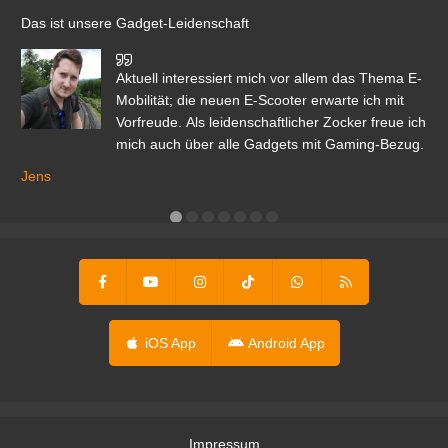
Das ist unsere Gadget-Leidenschaft
den
Aktuell interessiert mich vor allem das Thema E-
r.
Mobilität; die neuen E-Scooter erwarte ich mit
Vorfreude. Als leidenschaftlicher Zocker freue ich
mich auch über alle Gadgets mit Gaming-Bezug.
Ma
ga
Jens
er
iOS App
Android App
Impressum