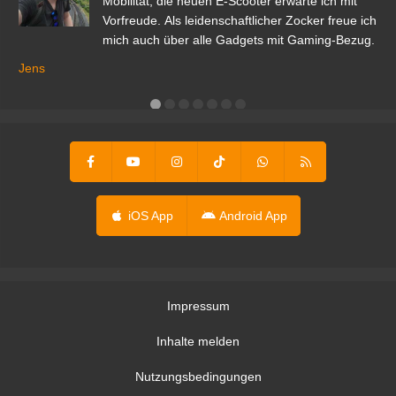
r.
Mobilität; die neuen E-Scooter erwarte ich mit
Vorfreude. Als leidenschaftlicher Zocker freue ich
mich auch über alle Gadgets mit Gaming-Bezug.
Ma
ga
Jens
er
iOS App
Android App
Impressum
Inhalte melden
Nutzungsbedingungen