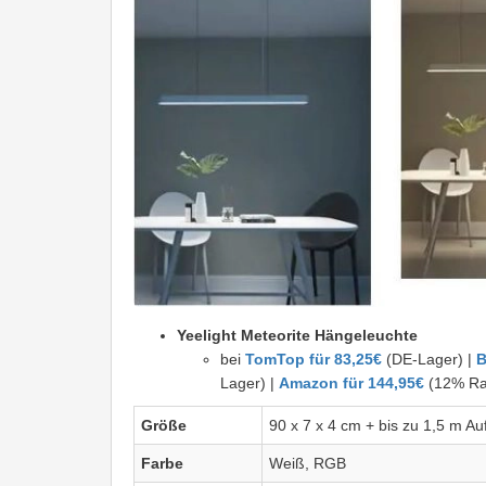
Yeelight Meteorite Hängeleuchte
bei
TomTop für 83,25€
(DE-Lager) |
B
Lager) |
Amazon für 144,95€
(12% Rab
Größe
90 x 7 x 4 cm + bis zu 1,5 m A
Farbe
Weiß, RGB