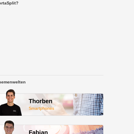
rtaSplit?
hemenwelten
Thorben
Smartphones
Fabian