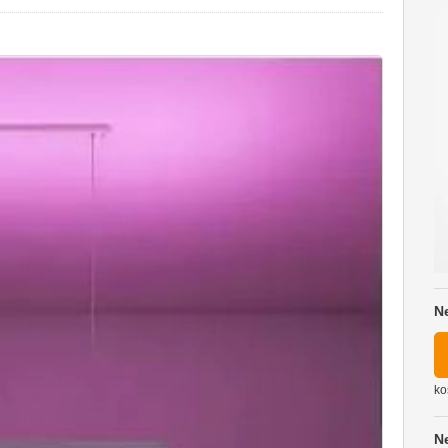
N
ko
N