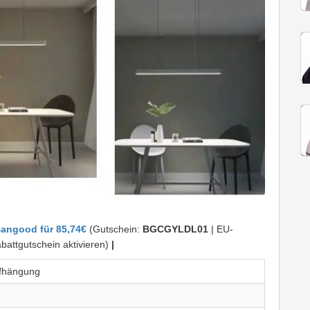
angood für 85,74€
(Gutschein:
BGCGYLDL01
| EU-
attgutschein aktivieren)
|
ufhängung