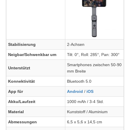
Stabilisierung
2-Achsen
Neigbar/Schwenkbar um
Tilt: 0°, Roll: 285°, Pan: 300°
Smartphones zwischen 50-90
Unterstützt
mm Breite
Konnektivität
Bluetooth 5.0
App für
Android
/
iOS
Akku/Laufzeit
1000 mAh / 3-4 Std.
Material
Kunststoff / Aluminium
Abmessungen
6,5 x 5,6 x 14,5 cm