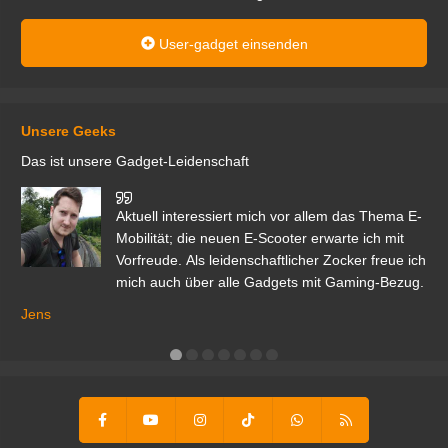
User-gadget einsenden
Unsere Geeks
Das ist unsere Gadget-Leidenschaft
den
Aktuell interessiert mich vor allem das Thema E-
r.
Mobilität; die neuen E-Scooter erwarte ich mit
Vorfreude. Als leidenschaftlicher Zocker freue ich
mich auch über alle Gadgets mit Gaming-Bezug.
Ma
ga
Jens
er