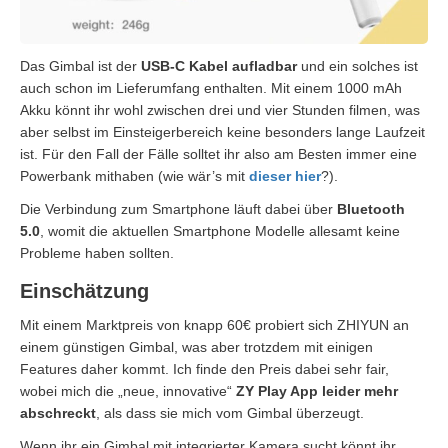
Das Gimbal ist der
USB-C Kabel aufladbar
und ein solches ist
auch schon im Lieferumfang enthalten. Mit einem 1000 mAh
Akku könnt ihr wohl zwischen drei und vier Stunden filmen, was
aber selbst im Einsteigerbereich keine besonders lange Laufzeit
ist. Für den Fall der Fälle solltet ihr also am Besten immer eine
Powerbank mithaben (wie wär’s mit
dieser hier
?).
Die Verbindung zum Smartphone läuft dabei über
Bluetooth
5.0
, womit die aktuellen Smartphone Modelle allesamt keine
Probleme haben sollten.
Einschätzung
Mit einem Marktpreis von knapp 60€ probiert sich ZHIYUN an
einem günstigen Gimbal, was aber trotzdem mit einigen
Features daher kommt. Ich finde den Preis dabei sehr fair,
wobei mich die „neue, innovative“
ZY Play App leider mehr
abschreckt
, als dass sie mich vom Gimbal überzeugt.
Wenn ihr ein Gimbal mit integrierter Kamera sucht könnt ihr