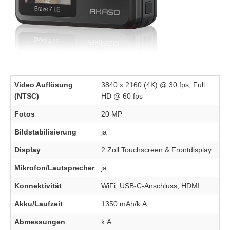
Video Auflösung
3840 x 2160 (4K) @ 30 fps, Full
(NTSC)
HD @ 60 fps
Fotos
20 MP
Bildstabilisierung
ja
Display
2 Zoll Touchscreen & Frontdisplay
Mikrofon/Lautsprecher
ja
Konnektivität
WiFi, USB-C-Anschluss, HDMI
Akku/Laufzeit
1350 mAh/k.A.
Abmessungen
k.A.