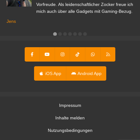
Vorfreude. Als leidenschaftlicher Zocker freue ich
mich auch über alle Gadgets mit Gaming-Bezug.
Ma
ga
Jens
er
iOS App
Android App
Impressum
Inhalte melden
Nutzungsbedingungen