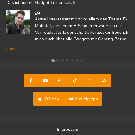
Das ist unsere Gadget-Leidenschaft
den
Aktuell interessiert mich vor allem das Thema E-
r.
Mobilität; die neuen E-Scooter erwarte ich mit
Vorfreude. Als leidenschaftlicher Zocker freue ich
mich auch über alle Gadgets mit Gaming-Bezug.
Ma
ga
Jens
er
iOS App
Android App
Impressum