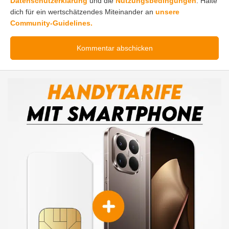
Datenschutzerklärung
und die
Nutzungsbedingungen
. Halte
dich für ein wertschätzendes Miteinander an
unsere
Community-Guidelines.