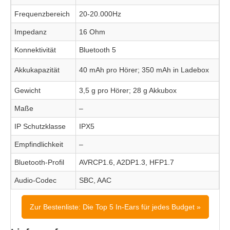
Frequenzbereich
20-20.000Hz
Impedanz
16 Ohm
Konnektivität
Bluetooth 5
Akkukapazität
40 mAh pro Hörer; 350 mAh in Ladebox
Gewicht
3,5 g pro Hörer; 28 g Akkubox
Maße
–
IP Schutzklasse
IPX5
Empfindlichkeit
–
Bluetooth-Profil
AVRCP1.6, A2DP1.3, HFP1.7
Audio-Codec
SBC, AAC
Zur Bestenliste: Die Top 5 In-Ears für jedes Budget »