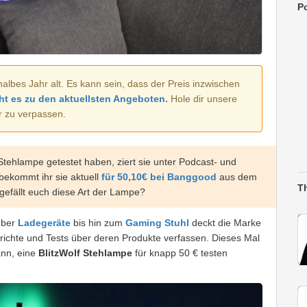
Po
halbes Jahr alt. Es kann sein, dass der Preis inzwischen
ht es zu den aktuellsten Angeboten.
Hole dir unsere
r zu verpassen.
tehlampe getestet haben, ziert sie unter Podcast- und
 bekommt ihr sie aktuell
für 50,10€ bei Banggood
aus dem
T
 gefällt euch diese Art der Lampe?
über
Ladegeräte
bis hin zum
Gaming Stuhl
deckt die Marke
erichte und Tests über deren Produkte verfassen. Dieses Mal
ann, eine
BlitzWolf Stehlampe
für knapp 50 € testen