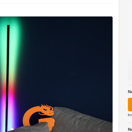
N
ko
N