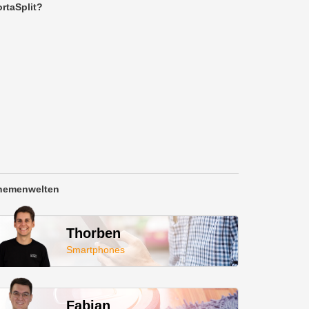
rtaSplit?
hemenwelten
Thorben
Smartphones
Fabian