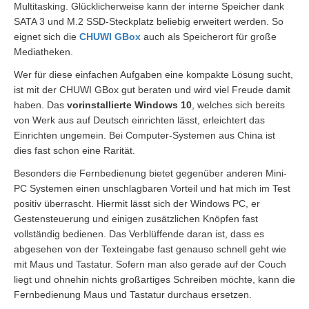
Multitasking. Glücklicherweise kann der interne Speicher dank
SATA 3 und M.2 SSD-Steckplatz beliebig erweitert werden. So
eignet sich die
CHUWI GBox
auch als Speicherort für große
Mediatheken.
Wer für diese einfachen Aufgaben eine kompakte Lösung sucht,
ist mit der CHUWI GBox gut beraten und wird viel Freude damit
haben. Das
vorinstallierte Windows 10
, welches sich bereits
von Werk aus auf Deutsch einrichten lässt, erleichtert das
Einrichten ungemein. Bei Computer-Systemen aus China ist
dies fast schon eine Rarität.
Besonders die Fernbedienung bietet gegenüber anderen Mini-
PC Systemen einen unschlagbaren Vorteil und hat mich im Test
positiv überrascht. Hiermit lässt sich der Windows PC, er
Gestensteuerung und einigen zusätzlichen Knöpfen fast
vollständig bedienen. Das Verblüffende daran ist, dass es
abgesehen von der Texteingabe fast genauso schnell geht wie
mit Maus und Tastatur. Sofern man also gerade auf der Couch
liegt und ohnehin nichts großartiges Schreiben möchte, kann die
Fernbedienung Maus und Tastatur durchaus ersetzen.