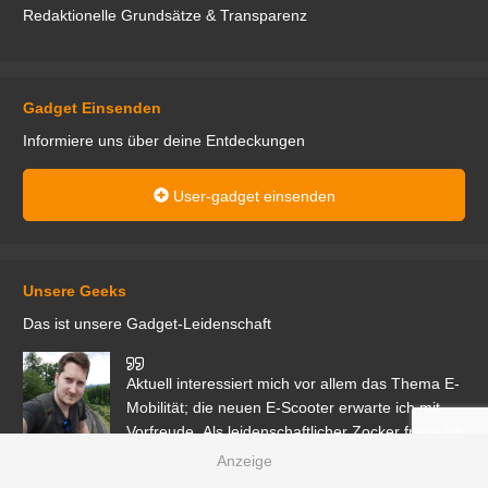
Redaktionelle Grundsätze & Transparenz
Gadget Einsenden
Informiere uns über deine Entdeckungen
User-gadget einsenden
Unsere Geeks
Das ist unsere Gadget-Leidenschaft
den
Aktuell interessiert mich vor allem das Thema E-
r.
Mobilität; die neuen E-Scooter erwarte ich mit
Vorfreude. Als leidenschaftlicher Zocker freue ich
mich auch über alle Gadgets mit Gaming-Bezug.
Ma
ga