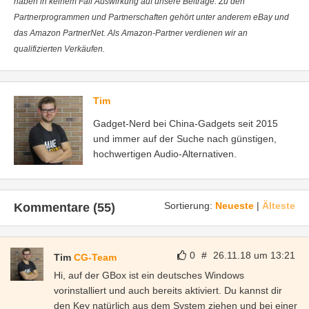
haben in keinem Fall Auswirkung auf unsere Beiträge. Zu den
Partnerprogrammen und Partnerschaften gehört unter anderem eBay und
das Amazon PartnerNet. Als Amazon-Partner verdienen wir an
qualifizierten Verkäufen.
Tim
Gadget-Nerd bei China-Gadgets seit 2015
und immer auf der Suche nach günstigen,
hochwertigen Audio-Alternativen.
Sortierung:
Neueste
|
Älteste
Kommentare (55)
0
#
26.11.18 um 13:21
Tim
CG-Team
Hi, auf der GBox ist ein deutsches Windows
vorinstalliert und auch bereits aktiviert. Du kannst dir
den Key natürlich aus dem System ziehen und bei einer