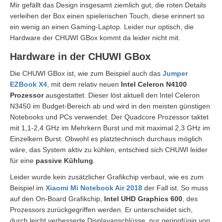
Mir gefällt das Design insgesamt ziemlich gut, die roten Details
verleihen der Box einen spielerischen Touch, diese erinnert so
ein wenig an einen Gaming-Laptop. Leider nur optisch, die
Hardware der CHUWI GBox kommt da leider nicht mit.
Hardware in der CHUWI GBox
Die CHUWI GBox ist, wie zum Beispiel auch das
Jumper
EZBook X4
, mit dem relativ neuen
Intel Celeron N4100
Prozessor
ausgestattet. Dieser löst aktuell den Intel Celeron
N3450 im Budget-Bereich ab und wird in den meisten günstigen
Notebooks und PCs verwendet. Der Quadcore Prozessor taktet
mit 1,1-2,4 GHz im Mehrkern Burst und mit maximal 2,3 GHz im
Einzelkern Burst. Obwohl es platztechnisch durchaus möglich
wäre, das System aktiv zu kühlen, entschied sich CHUWI leider
für eine
passive Kühlung
.
Leider wurde kein zusätzlicher Grafikchip verbaut, wie es zum
Beispiel im
Xiaomi Mi Notebook Air 2018
der Fall ist. So muss
auf den On-Board Grafikchip,
Intel UHD Graphics 600
, des
Prozessors zurückgegriffen werden. Er unterscheidet sich,
durch leicht verbesserte Displayanschlüsse, nur geringfügig von