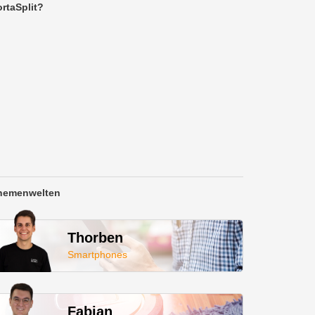
rtaSplit?
hemenwelten
Thorben
Smartphones
Fabian