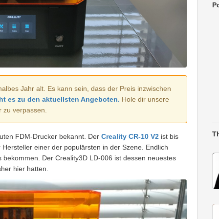
Po
halbes Jahr alt. Es kann sein, dass der Preis inzwischen
ht es zu den aktuellsten Angeboten.
Hole dir unsere
r zu verpassen.
T
hr guten FDM-Drucker bekannt. Der
Creality CR-10 V2
ist bis
 Hersteller einer der populärsten in der Szene. Endlich
rs bekommen. Der Creality3D LD-006 ist dessen neuestes
her hier hatten.