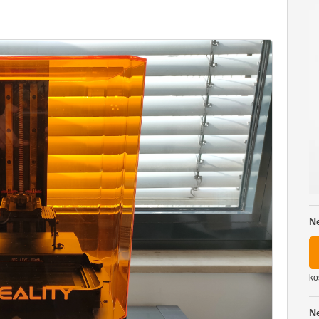
N
ko
N