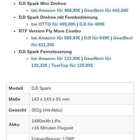
DJI Spark Mini Drohne
bei
Amazon für 468,95€
|
GearBest für 443,66€
DJI Spark Drohne mit Fernbedienung
bei
OTTO für 499,00€
|
DJI für 499€
RTF Version Fly More Combo
bei
Amazon für 589,94€
|
DJI für 649€
|
GearBest
für 611,34€
DJI Spark Fernsteuerung
bei
Amazon für 122,00€
|
GearBest für
132,32€
|
TomTop für 125,85€
Modell
DJI Spark
Maße
143 x 143 x 55 mm
Gewicht
302g (mit Akku)
1480mAh LiPo
Akku
<16 Minuten Flugzeit
Fotoauflösung: 12MP