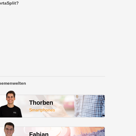
rtaSplit?
hemenwelten
Thorben
Smartphones
Fabian