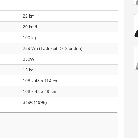
22 km
20 km/h
100 kg
259 Wh (Ladezeit <7 Stunden)
350W
15 kg
108 x 43 x 114 cm
108 x 43 x 49 cm
349€ (499€)