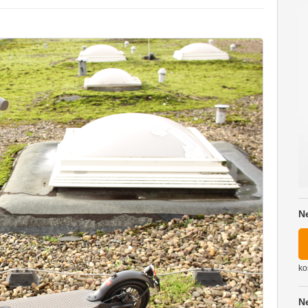
N
ko
N