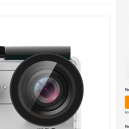
N
ko
N