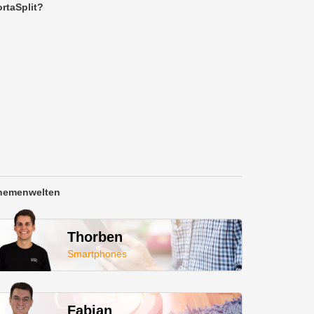
rtaSplit?
hemenwelten
Thorben
Smartphones
Fabian