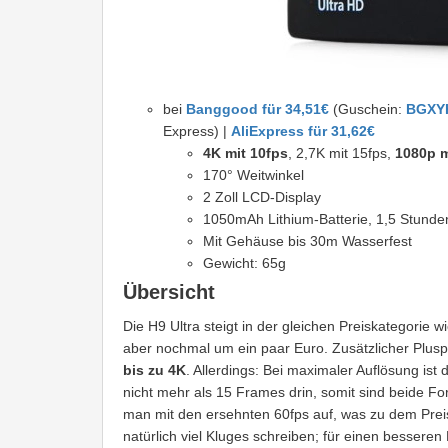
bei
Banggood für 34,51€
(Guschein:
BGXY
Express) |
AliExpress für 31,62€
4K mit 10fps
, 2,7K mit 15fps,
1080p m
170° Weitwinkel
2 Zoll LCD-Display
1050mAh Lithium-Batterie, 1,5 Stunde
Mit Gehäuse bis 30m Wasserfest
Gewicht: 65g
Übersicht
Die H9 Ultra steigt in der gleichen Preiskategorie 
aber nochmal um ein paar Euro. Zusätzlicher Plusp
bis zu 4K
. Allerdings: Bei maximaler Auflösung ist
nicht mehr als 15 Frames drin, somit sind beide Fo
man mit den ersehnten 60fps auf, was zu dem Preis
natürlich viel Kluges schreiben; für einen besseren