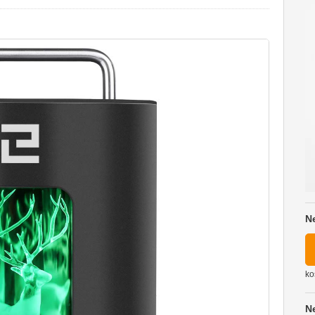
N
ko
N