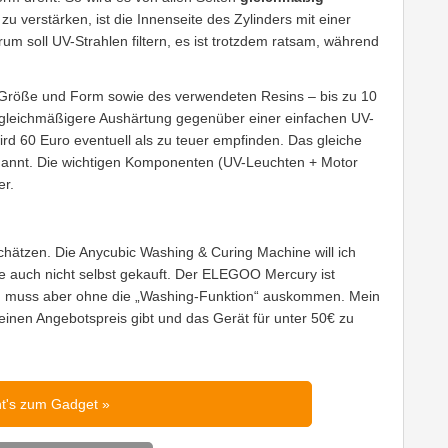
zu verstärken, ist die Innenseite des Zylinders mit einer
m soll UV-Strahlen filtern, es ist trotzdem ratsam, während
Größe und Form sowie des verwendeten Resins – bis zu 10
ch) gleichmäßigere Aushärtung gegenüber einer einfachen UV-
rd 60 Euro eventuell als zu teuer empfinden. Das gleiche
nannt. Die wichtigen Komponenten (UV-Leuchten + Motor
er.
chätzen. Die Anycubic Washing & Curing Machine will ich
ese auch nicht selbst gekauft. Der ELEGOO Mercury ist
ß), muss aber ohne die „Washing-Funktion“ auskommen. Mein
 einen Angebotspreis gibt und das Gerät für unter 50€ zu
ht's zum Gadget