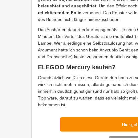
beleuchtet und ausgehärtet
. Um den Effekt noch 
reflektierenden Folie
versehen. Das Fenster wideru
des Betriebs nicht länger hinenzuschauen.
Das Aushärten dauert erfahrungsgemäß – je nach 
Minuten. Der Vorteil des Geräts ist die (hoffentli
Lampe. Wer allerdings eine Selbstbaulösung hat, wi
Argument hatte ich schon beim Anycubic-Gerät ge
und Drehscheibe) kostet zusammen deutlich wenig
ELEGOO Mercury kaufen?
Grundsätzlich weiß ich diese Geräte durchaus zu s
wirklich nicht mehr missen, allerdings habe ich di
immerhin deutlich günstiger (und nur halb so gro
Tipp wäre, darauf zu warten, dass es vielleicht mal
bekommen ist.
Hier ge