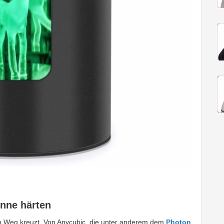
onne härten
eren Weg kreuzt. Von Anycubic, die unter anderem dem
Photon