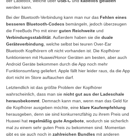
der Ladebox, welche über
USB-C
und
kabellos geladen
werden kann.
Bei der Bluetooth-Verbindung kann man nur das
Fehlen eines
besseren Bluetooth-Codecs
bemängeln, jedoch überzeugen
die FreeBuds Pro mit einer
guten Reichweite
und
Verbindungsstabilität
. Außerdem haben sie die
duale
Geräteverbindung
, welche selbst bei teuren Over-Ear
Bluetooth Kopfhörern oft nicht vorhanden ist. Die Kopfhörer
funktionieren mit Huawei/Honor Geräten am besten, aber auch
Android Geräte bekommen durch die App noch mehr
Funktionsumfang geliefert. Apple fällt hier leider raus, da die App
dort nicht im Store auftauchen darf.
Letztendlich ist das größte Problem der Kopfhörer
wahrscheinlich, dass man sie
nicht gut aus der Ladeschale
herausbekommt
. Demnach kann man, wenn man das Geld für
die Kopfhörer ausgeben möchte, eine
klare Kaufempfehlung
herausgeben, denn sie sind konkurrenzfähig zu ihrem Preis und
Huawei hat
regelmäßig gute Angebote
, wodurch sie sicherlich
mal zu einem sehr guten Preis zu bekommen sind. Momentan
gibt es sie auch noch in
zahlreichen Bundles
mit anderen