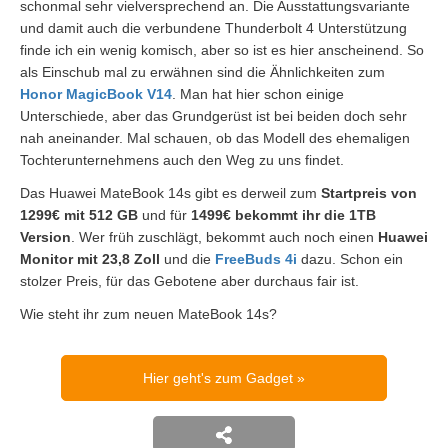
schonmal sehr vielversprechend an. Die Ausstattungsvariante
und damit auch die verbundene Thunderbolt 4 Unterstützung
finde ich ein wenig komisch, aber so ist es hier anscheinend. So
als Einschub mal zu erwähnen sind die Ähnlichkeiten zum
Honor MagicBook V14
. Man hat hier schon einige
Unterschiede, aber das Grundgerüst ist bei beiden doch sehr
nah aneinander. Mal schauen, ob das Modell des ehemaligen
Tochterunternehmens auch den Weg zu uns findet.
Das Huawei MateBook 14s gibt es derweil zum
Startpreis von
1299€ mit 512 GB
und für
1499€ bekommt ihr die 1TB
Version
. Wer früh zuschlägt, bekommt auch noch einen
Huawei
Monitor mit 23,8 Zoll
und die
FreeBuds 4i
dazu. Schon ein
stolzer Preis, für das Gebotene aber durchaus fair ist.
Wie steht ihr zum neuen MateBook 14s?
Hier geht's zum Gadget