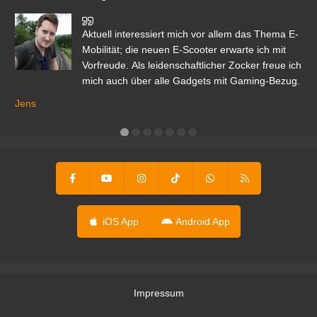
den
Aktuell interessiert mich vor allem das Thema E-
r.
Mobilität; die neuen E-Scooter erwarte ich mit
Vorfreude. Als leidenschaftlicher Zocker freue ich
mich auch über alle Gadgets mit Gaming-Bezug.
Ma
ga
Jens
er
iOS App
Android App
Impressum