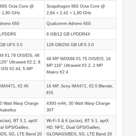
865 Octa Core @
Snapdragon 865 Octa Core @
+ 1,80 GHz
2,84 + 2,42 + 1,80 GHz
dreno 650
Qualcomm Adreno 650
 LPDDR5
8 GB/12 GB LPDDR4X
GB UFS 3.0
128 GB/256 GB UFS 3.0
9 f/1.78 OIS/EIS, 48
48 MP IMX586 f/1.75 OIS/EIS, 16
0° Ultraweit f/2.2, 8
MP 116° Ultraweit f/2.2, 2 MP
OSI f/2.44, 5 MP
Makro f/2.4
 IMX471,
f
/2.45
16 MP, Sony IMX471,
f
/2.0 Blende,
EIS
0 Watt Warp Charge
4300 mAh, 30 Watt Warp Charge
 kabellos
30T
ac/ax), BT 5.1, aptX
Wi-Fi 5 & 6 (ac/ax), BT 5.1, aptX
al GPS/Galileo,
HD, NFC, Dual GPS/Galileo,
DS, 5G, LTE Band 20
GLONASS/BDS, 5G, LTE Band 20