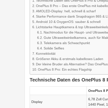
Technische Daten des OnePlus 8 Pro & Oneplu
OnePlus 8 Pro – Das erste OnePlus mit kabel
AMOLED-Display: hell, schnell & scharf
Starke Performance dank Snapdragon 865 &
Android 10 & OxygenOS: sauber & schnell
Lichtstarke Hauptkamera & top Ultraweitwinke
Nachtmodus für die Haupt- und Ultraweit
Gute Ultraweitwinkelkamera, auch für Ma
Telekamera als Schwachpunkt
Solide Selfies
Konnektivität
Größerer Akku & erstmals kabelloses Laden
Der kleine Bruder als Alternative? Das OnePlus
OnePlus 8 Pro: Ein echtes Flagship
Technische Daten des OnePlus 8 
OnePlus 8 
6,78 Zoll C
Display
1440 Pixel, 