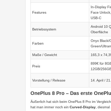
In-Display F
Features
Face Unlock,
USB-C
Android 10 
Betriebssystem
Oberfläche
Onyx Black/G
Farben
Green/Ultram
Maße / Gewicht
165,3 x 74,3
899€ für 8GB
Preis
12GB/256G
Vorstellung / Release
14. April / 21.
OnePlus 8 Pro – Das erste OnePl
Äußerlich hat sich beim OnePlus 8 Pro im Vergleic
hat man immer noch ein
Curved-Display
, diesmal