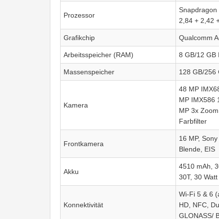
Snapdragon 
Prozessor
2,84 + 2,42 
Grafikchip
Qualcomm A
Arbeitsspeicher (RAM)
8 GB/12 GB
Massenspeicher
128 GB/256 
48 MP IMX68
MP IMX586 12
Kamera
MP 3x Zoom 
Farbfilter
16 MP, Sony
Frontkamera
Blende, EIS
4510 mAh, 3
Akku
30T, 30 Watt
Wi-Fi 5 & 6 (
Konnektivität
HD, NFC, Du
GLONASS/ B