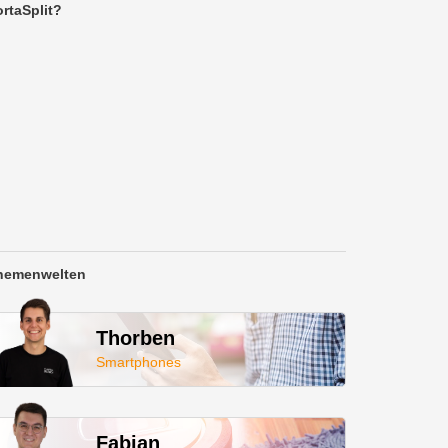
rtaSplit?
hemenwelten
Thorben
Smartphones
Fabian