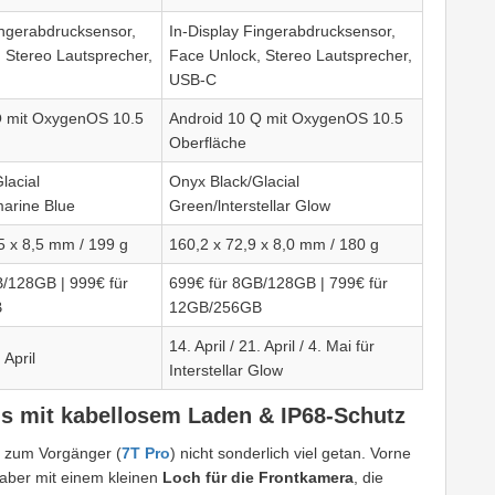
ingerabdrucksensor,
In-Display Fingerabdrucksensor,
 Stereo Lautsprecher,
Face Unlock, Stereo Lautsprecher,
USB-C
Q mit OxygenOS 10.5
Android 10 Q mit OxygenOS 10.5
Oberfläche
lacial
Onyx Black/Glacial
arine Blue
Green/lnterstellar Glow
5 x 8,5 mm / 199 g
160,2 x 72,9 x 8,0 mm / 180 g
/128GB | 999€ für
699€ für 8GB/128GB | 799€ für
B
12GB/256GB
14. April / 21. April / 4. Mai für
 April
Interstellar Glow
us mit kabellosem Laden & IP68-Schutz
h zum Vorgänger (
7T Pro
) nicht sonderlich viel getan. Vorne
 aber mit einem kleinen
Loch für die Frontkamera
, die