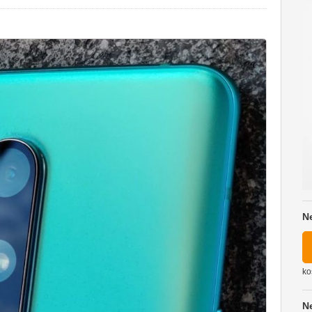
N
ko
N