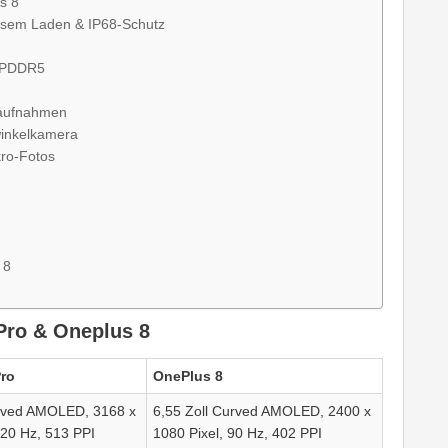
s 8
losem Laden & IP68-Schutz
 LPDDR5
laufnahmen
winkelkamera
kro-Fotos
 8
Pro & Oneplus 8
Pro
OnePlus 8
urved AMOLED, 3168 x
6,55 Zoll Curved AMOLED, 2400 x
120 Hz, 513 PPI
1080 Pixel, 90 Hz, 402 PPI