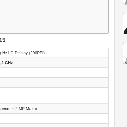
15
l) Hz LC-Display (296PPI)
2,2 GHz
sensor + 2 MP Makro