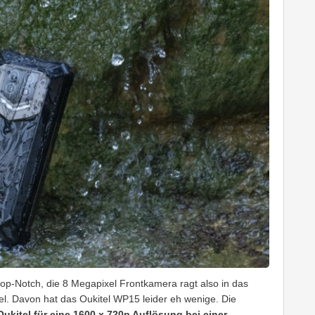
drop-Notch, die 8 Megapixel Frontkamera ragt also in das
xel. Davon hat das Oukitel WP15 leider eh wenige. Die
ukitel für eine 1600 x 720p Auflösung bei einer