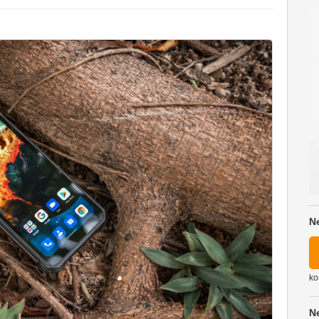
N
ko
N