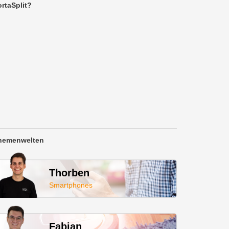
rtaSplit?
hemenwelten
Thorben
Smartphones
Fabian