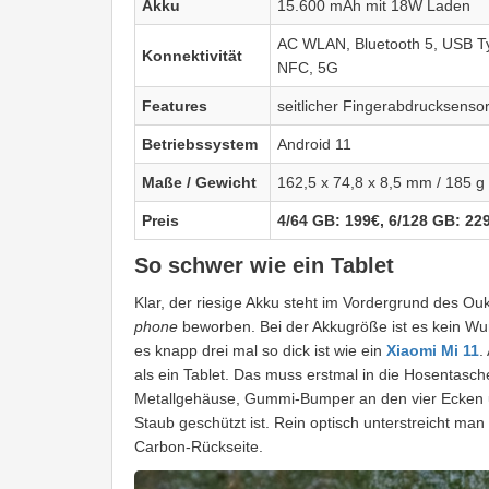
Akku
15.600 mAh mit 18W Laden
AC WLAN, Bluetooth 5, USB T
Konnektivität
NFC, 5G
Features
seitlicher Fingerabdrucksenso
Betriebssystem
Android 11
Maße / Gewicht
162,5 x 74,8 x 8,5 mm / 185 g
Preis
4/64 GB: 199€, 6/128 GB: 22
So schwer wie ein Tablet
Klar, der riesige Akku steht im Vordergrund des Ou
phone
beworben. Bei der Akkugröße ist es kein W
es knapp drei mal so dick ist wie ein
Xiaomi Mi 11
.
als ein Tablet. Das muss erstmal in die Hosentasch
Metallgehäuse, Gummi-Bumper an den vier Ecken
Staub geschützt ist. Rein optisch unterstreicht m
Carbon-Rückseite.