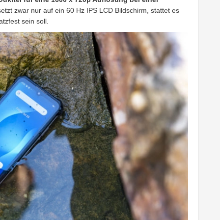
tzt zwar nur auf ein 60 Hz IPS LCD Bildschirm, stattet es
zfest sein soll.