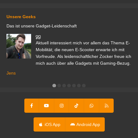
Unsere Geeks
Das ist unsere Gadget-Leidenschaft
den
Aktuell interessiert mich vor allem das Thema E-
r.
Mobilität; die neuen E-Scooter erwarte ich mit
Vorfreude. Als leidenschaftlicher Zocker freue ich
mich auch über alle Gadgets mit Gaming-Bezug.
Ma
ga
Jens
er
iOS App
Android App