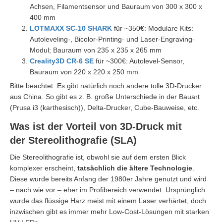
Achsen, Filamentsensor und Bauraum von 300 x 300 x
400 mm
LOTMAXX SC-10 SHARK
für ~350€: Modulare Kits:
Autoleveling-, Bicolor-Printing- und Laser-Engraving-
Modul; Bauraum von 235 x 235 x 265 mm
Creality3D CR-6 SE
für ~300€: Autolevel-Sensor,
Bauraum von 220 x 220 x 250 mm
Bitte beachtet: Es gibt natürlich noch andere tolle 3D-Drucker
aus China. So gibt es z. B. große Unterschiede in der Bauart
(Prusa i3 (karthesisch)), Delta-Drucker, Cube-Bauweise, etc.
Was ist der Vorteil von 3D-Druck mit
der Stereolithografie (SLA)
Die Stereolithografie ist, obwohl sie auf dem ersten Blick
komplexer erscheint,
tatsächlich die ältere Technologie
.
Diese wurde bereits Anfang der 1980er Jahre genutzt und wird
– nach wie vor – eher im Profibereich verwendet. Ursprünglich
wurde das flüssige Harz meist mit einem Laser verhärtet, doch
inzwischen gibt es immer mehr Low-Cost-Lösungen mit starken