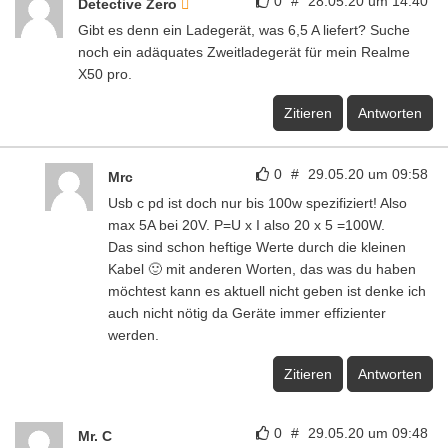
0
#
28.05.20 um 14:40
Detective Zero
Gibt es denn ein Ladegerät, was 6,5 A liefert? Suche
noch ein adäquates Zweitladegerät für mein Realme
X50 pro.
Zitieren
Antworten
0
#
29.05.20 um 09:58
Mrc
Usb c pd ist doch nur bis 100w spezifiziert! Also
max 5A bei 20V. P=U x I also 20 x 5 =100W.
Das sind schon heftige Werte durch die kleinen
Kabel 🙂 mit anderen Worten, das was du haben
möchtest kann es aktuell nicht geben ist denke ich
auch nicht nötig da Geräte immer effizienter
werden.
Zitieren
Antworten
0
#
29.05.20 um 09:48
Mr. C