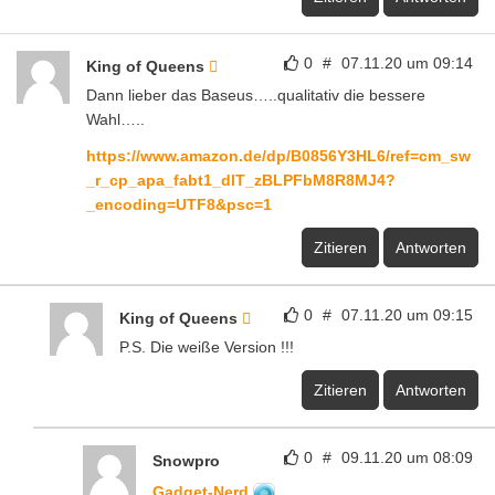
0
#
07.11.20 um 09:14
King of Queens
Dann lieber das Baseus…..qualitativ die bessere
Wahl…..
https://www.amazon.de/dp/B0856Y3HL6/ref=cm_sw
_r_cp_apa_fabt1_dlT_zBLPFbM8R8MJ4?
_encoding=UTF8&psc=1
Zitieren
Antworten
0
#
07.11.20 um 09:15
King of Queens
P.S. Die weiße Version !!!
Zitieren
Antworten
0
#
09.11.20 um 08:09
Snowpro
Gadget-Nerd