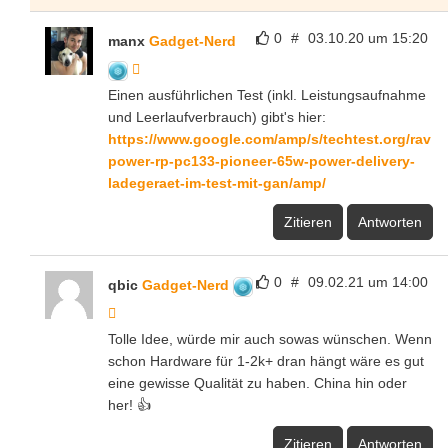
0
#
03.10.20 um 15:20
manx
Gadget-Nerd
Einen ausführlichen Test (inkl. Leistungsaufnahme
und Leerlaufverbrauch) gibt's hier:
https://www.google.com/amp/s/techtest.org/rav
power-rp-pc133-pioneer-65w-power-delivery-
ladegeraet-im-test-mit-gan/amp/
Zitieren
Antworten
0
#
09.02.21 um 14:00
qbic
Gadget-Nerd
Tolle Idee, würde mir auch sowas wünschen. Wenn
schon Hardware für 1-2k+ dran hängt wäre es gut
eine gewisse Qualität zu haben. China hin oder
her! 👍
Zitieren
Antworten