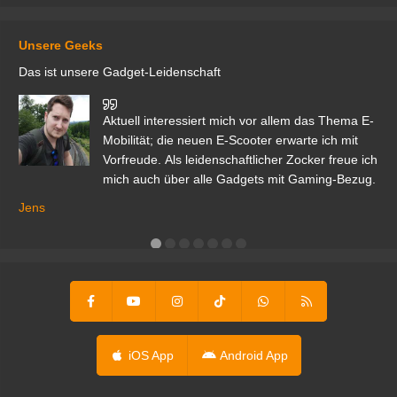
Unsere Geeks
Das ist unsere Gadget-Leidenschaft
den
Aktuell interessiert mich vor allem das Thema E-
r.
Mobilität; die neuen E-Scooter erwarte ich mit
Vorfreude. Als leidenschaftlicher Zocker freue ich
mich auch über alle Gadgets mit Gaming-Bezug.
Ma
ga
Jens
er
iOS App
Android App