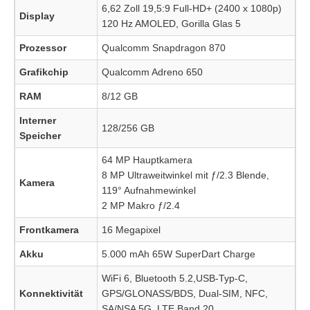
6,62 Zoll 19,5:9 Full-HD+ (2400 x 1080p)
Display
120 Hz AMOLED, Gorilla Glas 5
Prozessor
Qualcomm Snapdragon 870
Grafikchip
Qualcomm Adreno 650
RAM
8/12 GB
Interner
128/256 GB
Speicher
64 MP Hauptkamera
8 MP Ultraweitwinkel mit ƒ/2.3 Blende,
Kamera
119° Aufnahmewinkel
2 MP Makro ƒ/2.4
Frontkamera
16 Megapixel
Akku
5.000 mAh 65W SuperDart Charge
WiFi 6, Bluetooth 5.2,USB-Typ-C,
Konnektivität
GPS/GLONASS/BDS, Dual-SIM, NFC,
SA/NSA 5G, LTE Band 20