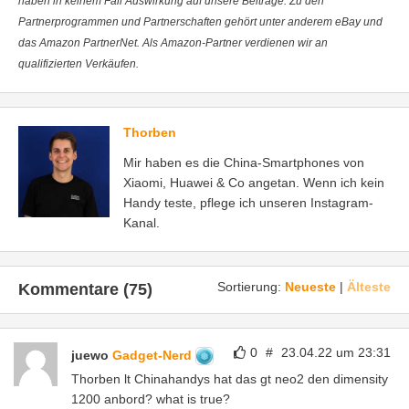
haben in keinem Fall Auswirkung auf unsere Beiträge. Zu den
Partnerprogrammen und Partnerschaften gehört unter anderem eBay und
das Amazon PartnerNet. Als Amazon-Partner verdienen wir an
qualifizierten Verkäufen.
Thorben
Mir haben es die China-Smartphones von
Xiaomi, Huawei & Co angetan. Wenn ich kein
Handy teste, pflege ich unseren Instagram-
Kanal.
Sortierung:
Neueste
|
Älteste
Kommentare (75)
0
#
23.04.22 um 23:31
juewo
Gadget-Nerd
Thorben lt Chinahandys hat das gt neo2 den dimensity
1200 anbord? what is true?