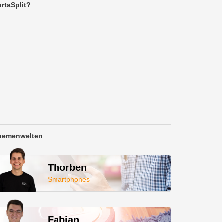
rtaSplit?
hemenwelten
Thorben
Smartphones
Fabian