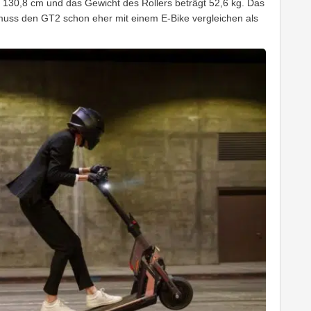
x 130,8 cm und das Gewicht des Rollers beträgt 52,6 kg. Das
muss den GT2 schon eher mit einem E-Bike vergleichen als