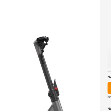
N
ko
N