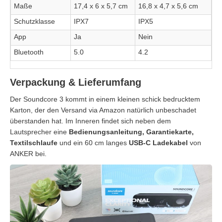
Maße
17,4 x 6 x 5,7 cm
16,8 x 4,7 x 5,6 cm
Schutzklasse
IPX7
IPX5
App
Ja
Nein
Bluetooth
5.0
4.2
Verpackung & Lieferumfang
Der Soundcore 3 kommt in einem kleinen schick bedrucktem
Karton, der den Versand via Amazon natürlich unbeschadet
überstanden hat. Im Inneren findet sich neben dem
Lautsprecher eine
Bedienungsanleitung, Garantiekarte,
Textilschlaufe
und ein 60 cm langes
USB-C Ladekabel
von
ANKER bei.