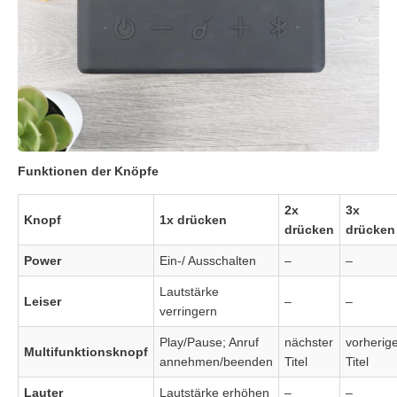
Funktionen der Knöpfe
2x
3x
Knopf
1x drücken
drücken
drücken
Power
Ein-/ Ausschalten
–
–
Lautstärke
Leiser
–
–
verringern
Play/Pause; Anruf
nächster
vorherig
Multifunktionsknopf
annehmen/beenden
Titel
Titel
Lauter
Lautstärke erhöhen
–
–