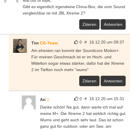
Mal out of topic:
Gibt es eigentlich irgendeine China-Box, die vom Sound
vergleichbar ist mit JBL Xtreme 2?
Zitieren
Antworten
0
#
16.12.20 um 09:37
Tim
CG-Team
Am ehesten ran kommt der Soundcore Motion+.
Für meinen Geschmack ist er im Hoch- und
Mittelton sogar etwas stärker, dafür hat die Xtreme
2 im Tiefton noch mehr "wums"
Zitieren
Antworten
0
#
16.12.20 um 15:31
Ari
Danke schön! Na gut, dann warte ich mal auf
meine M+. Die Xtreme 2 hat wirklich richtig gut
Wums und geht auch sehr laut. Das ist schon
ganz gut für outdoor, oder am See, am