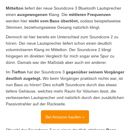
Mittelton
liefert der neue Soundcore 3 Bluetooth Lautsprecher
einen
ausgewogenen
Klang. Die
mittleren Frequenzen
werden hier
nicht vom Bass übertönt,
sodass beispielsweise
Stimmen, beziehungsweise Gesang natürlich klingt.
Dennoch ist hier bereits ein Unterschied zum Soundcore 2 zu
hören. Der neue Lautsprecher liefert schon einen deutlich
voluminöseren Klang im Mittelton. Der Soundcore 2 klingt
hingegen im direkten Vergleich für mich sogar eine Spur zu
dünn. Damals war der Maßstab aber auch ein anderer.
Im
Tiefton
hat der Soundcore 3
gegenüber seinem Vorgänger
deutlich zugelegt.
Wo beim Vorgänger praktisch nichts war, ist
nun Bass zu hören! Dies schafft Soundcore durch das etwas
tiefere Gehäuse, welches mehr Raum für Volumen lässt, die
verbesserten Lautsprecher und natürlich durch den zusätzlichen
Passivstrahler auf der Rückseite.
Bei Amazon kaufen »
Obwohl der Soundcore 3 nun einen deutlich stärkeren
Bass