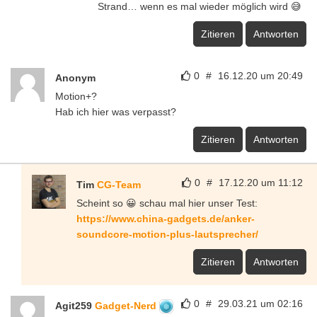
Strand… wenn es mal wieder möglich wird 😅
Zitieren
Antworten
0
#
16.12.20 um 20:49
Anonym
Motion+?
Hab ich hier was verpasst?
Zitieren
Antworten
0
#
17.12.20 um 11:12
Tim
CG-Team
Scheint so 😀 schau mal hier unser Test:
https://www.china-gadgets.de/anker-
soundcore-motion-plus-lautsprecher/
Zitieren
Antworten
0
#
29.03.21 um 02:16
Agit259
Gadget-Nerd