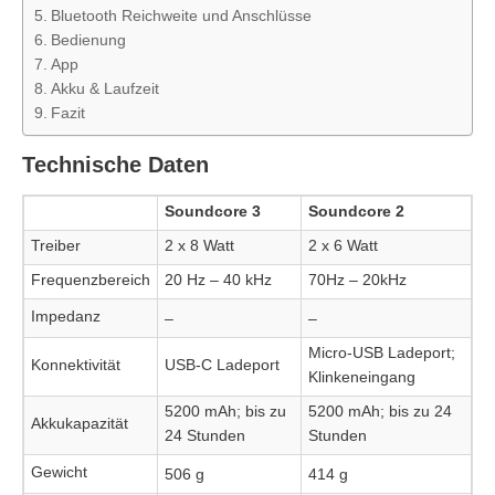
Bluetooth Reichweite und Anschlüsse
Bedienung
App
Akku & Laufzeit
Fazit
Technische Daten
Soundcore 3
Soundcore 2
Treiber
2 x 8 Watt
2 x 6 Watt
Frequenzbereich
20 Hz – 40 kHz
70Hz – 20kHz
Impedanz
–
–
Micro-USB Ladeport;
Konnektivität
USB-C Ladeport
Klinkeneingang
5200 mAh; bis zu
5200 mAh; bis zu 24
Akkukapazität
24 Stunden
Stunden
Gewicht
506 g
414 g