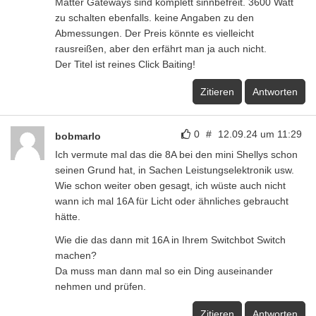
Matter Gateways sind komplett sinnbefreit. 3600 Watt
zu schalten ebenfalls. keine Angaben zu den
Abmessungen. Der Preis könnte es vielleicht
rausreißen, aber den erfährt man ja auch nicht.
Der Titel ist reines Click Baiting!
Zitieren
Antworten
0
#
12.09.24 um 11:29
bobmarlo
Ich vermute mal das die 8A bei den mini Shellys schon
seinen Grund hat, in Sachen Leistungselektronik usw.
Wie schon weiter oben gesagt, ich wüste auch nicht
wann ich mal 16A für Licht oder ähnliches gebraucht
hätte.
Wie die das dann mit 16A in Ihrem Switchbot Switch
machen?
Da muss man dann mal so ein Ding auseinander
nehmen und prüfen.
Zitieren
Antworten