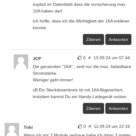
explizit im Datenblatt dass die vorsicherung max
10A haben darf.
Ich hoffe, dass ich die Wichtigkeit der 16A erklären
konnte.
Zitieren
Antworten
0
#
13.09.24 um 07:44
JCP
Die genannten "16A" , sind nur die max. belastbare
Stromstärke.
Weniger geht immer!
zB.Ein Steckdosenkreis ist mit 16A Abgesichert,
trotzdem kannst Du ein Handy-Ladegerät nutzen
Zitieren
Antworten
0
#
11.09.24 um 22:16
Tobi
Wenn ich mir 3 Module verbaue habe ich dann 3 matter