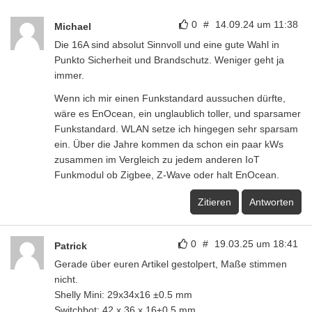
0
#
14.09.24 um 11:38
Michael
Die 16A sind absolut Sinnvoll und eine gute Wahl in
Punkto Sicherheit und Brandschutz. Weniger geht ja
immer.
Wenn ich mir einen Funkstandard aussuchen dürfte,
wäre es EnOcean, ein unglaublich toller, und sparsamer
Funkstandard. WLAN setze ich hingegen sehr sparsam
ein. Über die Jahre kommen da schon ein paar kWs
zusammen im Vergleich zu jedem anderen IoT
Funkmodul ob Zigbee, Z-Wave oder halt EnOcean.
Zitieren
Antworten
0
#
19.03.25 um 18:41
Patrick
Gerade über euren Artikel gestolpert, Maße stimmen
nicht.
Shelly Mini: 29x34x16 ±0.5 mm
Switchbot: 42 x 36 x 16±0,5 mm