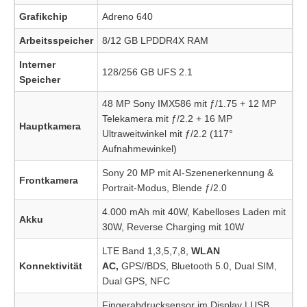
Grafikchip
Adreno 640
Arbeitsspeicher
8/12 GB LPDDR4X RAM
Interner
128/256 GB UFS 2.1
Speicher
48 MP Sony IMX586 mit ƒ/1.75 + 12 MP
Telekamera mit ƒ/2.2 + 16 MP
Hauptkamera
Ultraweitwinkel mit ƒ/2.2 (117°
Aufnahmewinkel)
Sony 20 MP mit AI-Szenenerkennung &
Frontkamera
Portrait-Modus, Blende ƒ/2.0
4.000 mAh mit 40W, Kabelloses Laden mit
Akku
30W, Reverse Charging mit 10W
LTE Band 1,3,5,7,8,
WLAN
Konnektivität
AC,
GPS//BDS, Bluetooth 5.0, Dual SIM,
Dual GPS, NFC
Fingerabdrucksensor im Display | USB