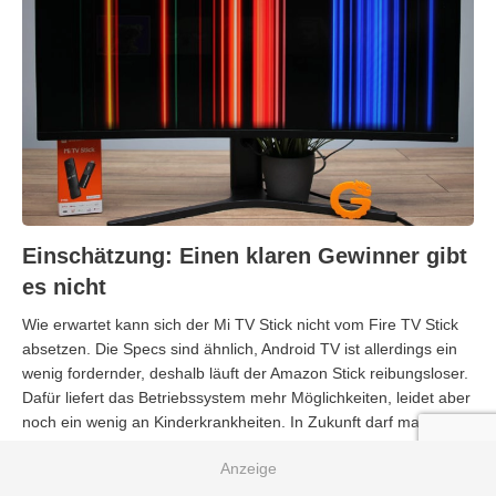
Einschätzung: Einen klaren Gewinner gibt
es nicht
Wie erwartet kann sich der Mi TV Stick nicht vom Fire TV Stick
absetzen. Die Specs sind ähnlich, Android TV ist allerdings ein
wenig fordernder, deshalb läuft der Amazon Stick reibungsloser.
Dafür liefert das Betriebssystem mehr Möglichkeiten, leidet aber
noch ein wenig an Kinderkrankheiten. In Zukunft darf man noch
mehr Apps und Softwareupdates erwarten und spätestens mit
dem Update auf Android 11 wäre auch der Mi TV Stick mit
Abstand das bessere Produkt. Zum jetzigen Zeitpunkt würde ich