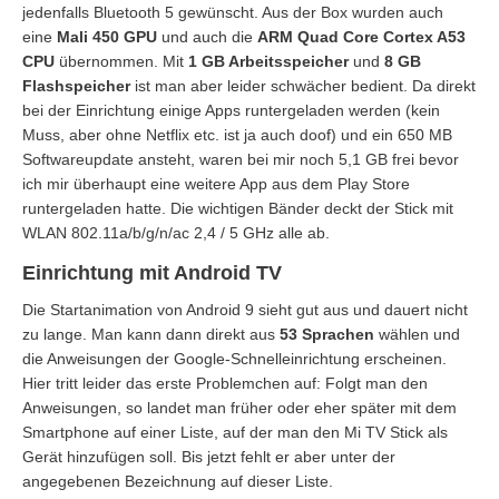
jedenfalls Bluetooth 5 gewünscht. Aus der Box wurden auch
eine
Mali 450 GPU
und auch die
ARM Quad Core Cortex A53
CPU
übernommen. Mit
1 GB Arbeitsspeicher
und
8 GB
Flashspeicher
ist man aber leider schwächer bedient. Da direkt
bei der Einrichtung einige Apps runtergeladen werden (kein
Muss, aber ohne Netflix etc. ist ja auch doof) und ein 650 MB
Softwareupdate ansteht, waren bei mir noch 5,1 GB frei bevor
ich mir überhaupt eine weitere App aus dem Play Store
runtergeladen hatte. Die wichtigen Bänder deckt der Stick mit
WLAN 802.11a/b/g/n/ac 2,4 / 5 GHz alle ab.
Einrichtung mit Android TV
Die Startanimation von Android 9 sieht gut aus und dauert nicht
zu lange. Man kann dann direkt aus
53 Sprachen
wählen und
die Anweisungen der Google-Schnelleinrichtung erscheinen.
Hier tritt leider das erste Problemchen auf: Folgt man den
Anweisungen, so landet man früher oder eher später mit dem
Smartphone auf einer Liste, auf der man den Mi TV Stick als
Gerät hinzufügen soll. Bis jetzt fehlt er aber unter der
angegebenen Bezeichnung auf dieser Liste.