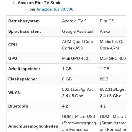
Amazon Fire TV Stick
bei
Amazon für 39,99€
Betriebssystem
Android TV 9
Fire OS
Sprachassistent
Google Assistant
Alexa
ARM Quad Core
MediaTek Quad-
CPU
Cortex A53
Core ARM
GPU
Mali GPU 450
Mali GPU 450
Arbeitsspeicher
1 GB
1 GB
Flashspeicher
8 GB
8GB
802.11a/b/g/n/ac
802.11a/b/g/n/ac
WLAN
2,4 / 5 Ghz
2,4 / 5 Ghz
Bluetooth
4.2
4.1
HDMI, Micro-USB
HDMI, Micro-US
(Stromversorgung
(Stromversorgun
Anschlussmöglichkeiten
am Fernseher-
am Fernseher-