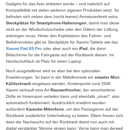
Gadgets für das Auto anbieten würde – und natürlich auf
Kompatibilität mit vielen weiteren eigenen Produkten setzt. So
befinden sich neben dem (recht leeren) Armaturenbrett extra
Steckplätze für Smartphone-Halterungen
, damit man diese
nicht an der Windschutzscheibe oder den Gittern der Lüftung
anbringen muss. Hinter den Kopfstützen des Fahrer- und
Beifahrersitzes gibt es Steckplätze für Xiaomi-Tablets wie das
Xiaomi Pad 6S Pro
oder aber auch ein
iPad
, die dann
Bildschirme für die Fahrgäste auf der Rückbank dienen. Im
Handschuhfach ist Platz für einen Laptop.
Noch ausgefallener wird es aber bei den optionalen
Erweiterungen. So kann in der Mittelkonsole ein
smarter Mini-
Kühlschrank
eingebaut werden, Kostenpunkt rund 250€.
Xiaomi verkauft eine Art
Raumerfrischer
, der verschiedene
Düfte im Innenraum verteilen kann und ebenfalls „smart“, also
automatisch funktioniert. Ausdrücklich erwähnt wurden
außerdem
Karaoke-Mikrofone
, um den Passagieren auf der
Rückbank zusätzliche Unterhaltung zu bieten. Eltern freuen sich,
dass der Nachwuchs auf der Rückbank damit nun auch mit
digital verstärkter Stimme singen kann. Vorne kann man derweil