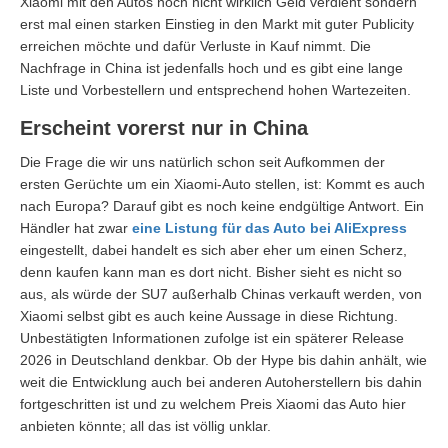
Xiaomi mit den Autos noch nicht wirklich Geld verdient sondern
erst mal einen starken Einstieg in den Markt mit guter Publicity
erreichen möchte und dafür Verluste in Kauf nimmt. Die
Nachfrage in China ist jedenfalls hoch und es gibt eine lange
Liste und Vorbestellern und entsprechend hohen Wartezeiten.
Erscheint vorerst nur in China
Die Frage die wir uns natürlich schon seit Aufkommen der
ersten Gerüchte um ein Xiaomi-Auto stellen, ist: Kommt es auch
nach Europa? Darauf gibt es noch keine endgültige Antwort. Ein
Händler hat zwar
eine Listung für das Auto bei AliExpress
eingestellt, dabei handelt es sich aber eher um einen Scherz,
denn kaufen kann man es dort nicht. Bisher sieht es nicht so
aus, als würde der SU7 außerhalb Chinas verkauft werden, von
Xiaomi selbst gibt es auch keine Aussage in diese Richtung.
Unbestätigten Informationen zufolge ist ein späterer Release
2026 in Deutschland denkbar. Ob der Hype bis dahin anhält, wie
weit die Entwicklung auch bei anderen Autoherstellern bis dahin
fortgeschritten ist und zu welchem Preis Xiaomi das Auto hier
anbieten könnte; all das ist völlig unklar.