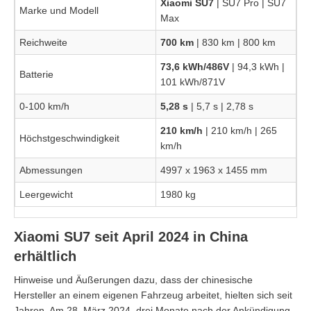
Xiaomi SU7
| SU7 Pro | SU7
Marke und Modell
Max
Reichweite
700 km
| 830 km | 800 km
73,6 kWh/486V
| 94,3 kWh |
Batterie
101 kWh/871V
0-100 km/h
5,28 s
| 5,7 s | 2,78 s
210 km/h
| 210 km/h | 265
Höchstgeschwindigkeit
km/h
Abmessungen
4997 x 1963 x 1455 mm
Leergewicht
1980 kg
Xiaomi SU7 seit April 2024 in China
erhältlich
Hinweise und Äußerungen dazu, dass der chinesische
Hersteller an einem eigenen Fahrzeug arbeitet, hielten sich seit
Jahren. Am 28. März 2024, drei Monate nach der Ankündigung