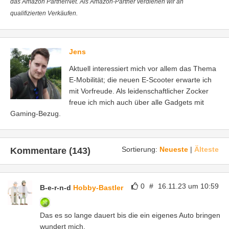
das Amazon PartnerNet. Als Amazon-Partner verdienen wir an
qualifizierten Verkäufen.
Jens
Aktuell interessiert mich vor allem das Thema
E-Mobilität; die neuen E-Scooter erwarte ich
mit Vorfreude. Als leidenschaftlicher Zocker
freue ich mich auch über alle Gadgets mit
Gaming-Bezug.
Sortierung:
Neueste
|
Älteste
Kommentare (143)
0
#
16.11.23 um 10:59
B-e-r-n-d
Hobby-Bastler
Das es so lange dauert bis die ein eigenes Auto bringen
wundert mich.