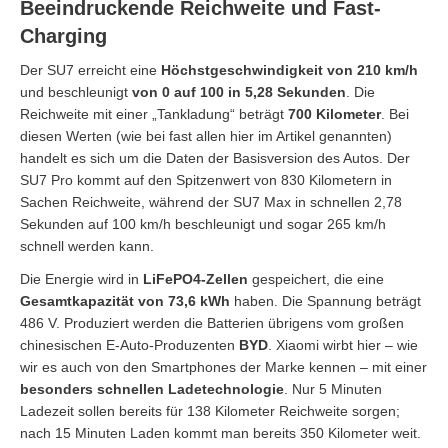
Beeindruckende Reichweite und Fast-
Charging
Der SU7 erreicht eine
Höchstgeschwindigkeit von 210 km/h
und beschleunigt
von 0 auf 100 in 5,28 Sekunden
. Die
Reichweite mit einer „Tankladung“ beträgt
700 Kilometer
. Bei
diesen Werten (wie bei fast allen hier im Artikel genannten)
handelt es sich um die Daten der Basisversion des Autos. Der
SU7 Pro kommt auf den Spitzenwert von 830 Kilometern in
Sachen Reichweite, während der SU7 Max in schnellen 2,78
Sekunden auf 100 km/h beschleunigt und sogar 265 km/h
schnell werden kann.
Die Energie wird in
LiFePO4-Zellen
gespeichert, die eine
Gesamtkapazität von 73,6 kWh
haben. Die Spannung beträgt
486 V. Produziert werden die Batterien übrigens vom großen
chinesischen E-Auto-Produzenten
BYD
. Xiaomi wirbt hier – wie
wir es auch von den Smartphones der Marke kennen – mit einer
besonders schnellen Ladetechnologie
. Nur 5 Minuten
Ladezeit sollen bereits für 138 Kilometer Reichweite sorgen;
nach 15 Minuten Laden kommt man bereits 350 Kilometer weit.