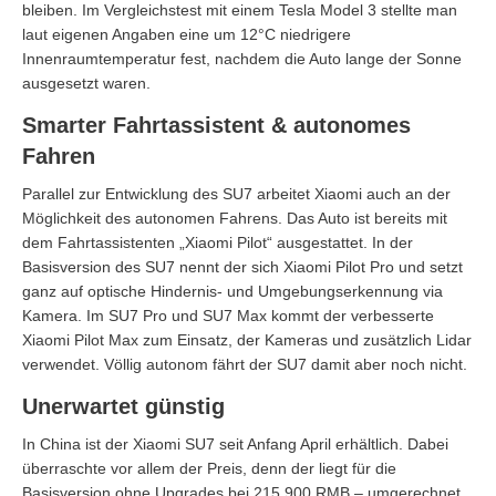
bleiben. Im Vergleichstest mit einem Tesla Model 3 stellte man
laut eigenen Angaben eine um 12°C niedrigere
Innenraumtemperatur fest, nachdem die Auto lange der Sonne
ausgesetzt waren.
Smarter Fahrtassistent & autonomes
Fahren
Parallel zur Entwicklung des SU7 arbeitet Xiaomi auch an der
Möglichkeit des autonomen Fahrens. Das Auto ist bereits mit
dem Fahrtassistenten „Xiaomi Pilot“ ausgestattet. In der
Basisversion des SU7 nennt der sich Xiaomi Pilot Pro und setzt
ganz auf optische Hindernis- und Umgebungserkennung via
Kamera. Im SU7 Pro und SU7 Max kommt der verbesserte
Xiaomi Pilot Max zum Einsatz, der Kameras und zusätzlich Lidar
verwendet. Völlig autonom fährt der SU7 damit aber noch nicht.
Unerwartet günstig
In China ist der Xiaomi SU7 seit Anfang April erhältlich. Dabei
überraschte vor allem der Preis, denn der liegt für die
Basisversion ohne Upgrades bei 215.900 RMB – umgerechnet