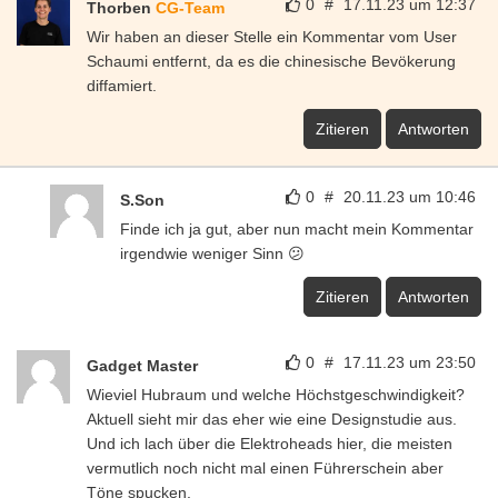
0
#
17.11.23 um 12:37
Thorben
CG-Team
Wir haben an dieser Stelle ein Kommentar vom User
Schaumi entfernt, da es die chinesische Bevökerung
diffamiert.
Zitieren
Antworten
0
#
20.11.23 um 10:46
S.Son
Finde ich ja gut, aber nun macht mein Kommentar
irgendwie weniger Sinn 😕
Zitieren
Antworten
0
#
17.11.23 um 23:50
Gadget Master
Wieviel Hubraum und welche Höchstgeschwindigkeit?
Aktuell sieht mir das eher wie eine Designstudie aus.
Und ich lach über die Elektroheads hier, die meisten
vermutlich noch nicht mal einen Führerschein aber
Töne spucken.