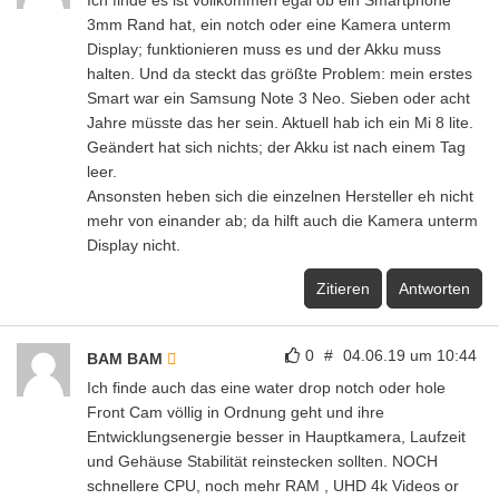
Ich finde es ist vollkommen egal ob ein Smartphone
3mm Rand hat, ein notch oder eine Kamera unterm
Display; funktionieren muss es und der Akku muss
halten. Und da steckt das größte Problem: mein erstes
Smart war ein Samsung Note 3 Neo. Sieben oder acht
Jahre müsste das her sein. Aktuell hab ich ein Mi 8 lite.
Geändert hat sich nichts; der Akku ist nach einem Tag
leer.
Ansonsten heben sich die einzelnen Hersteller eh nicht
mehr von einander ab; da hilft auch die Kamera unterm
Display nicht.
Zitieren
Antworten
0
#
04.06.19 um 10:44
BAM BAM
Ich finde auch das eine water drop notch oder hole
Front Cam völlig in Ordnung geht und ihre
Entwicklungsenergie besser in Hauptkamera, Laufzeit
und Gehäuse Stabilität reinstecken sollten. NOCH
schnellere CPU, noch mehr RAM , UHD 4k Videos or