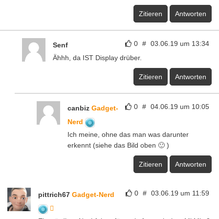
Zitieren
Antworten
0
#
03.06.19 um 13:34
Senf
Ähhh, da IST Display drüber.
Zitieren
Antworten
0
#
04.06.19 um 10:05
canbiz
Gadget-
Nerd
Ich meine, ohne das man was darunter
erkennt (siehe das Bild oben 🙂 )
Zitieren
Antworten
0
#
03.06.19 um 11:59
pittrich67
Gadget-Nerd