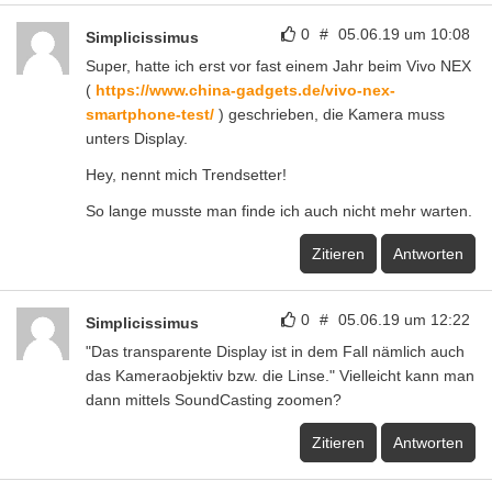
0
#
05.06.19 um 10:08
Simplicissimus
Super, hatte ich erst vor fast einem Jahr beim Vivo NEX
(
https://www.china-gadgets.de/vivo-nex-
smartphone-test/
) geschrieben, die Kamera muss
unters Display.
Hey, nennt mich Trendsetter!
So lange musste man finde ich auch nicht mehr warten.
Zitieren
Antworten
0
#
05.06.19 um 12:22
Simplicissimus
"Das transparente Display ist in dem Fall nämlich auch
das Kameraobjektiv bzw. die Linse." Vielleicht kann man
dann mittels SoundCasting zoomen?
Zitieren
Antworten