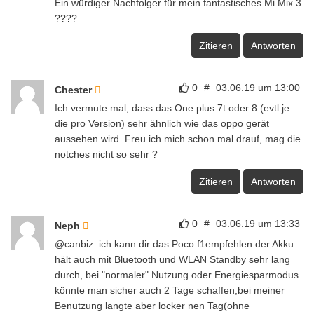
Ein würdiger Nachfolger für mein fantastisches Mi Mix 3
????
Zitieren
Antworten
0
#
03.06.19 um 13:00
Chester
Ich vermute mal, dass das One plus 7t oder 8 (evtl je
die pro Version) sehr ähnlich wie das oppo gerät
aussehen wird. Freu ich mich schon mal drauf, mag die
notches nicht so sehr ?
Zitieren
Antworten
0
#
03.06.19 um 13:33
Neph
@canbiz: ich kann dir das Poco f1empfehlen der Akku
hält auch mit Bluetooth und WLAN Standby sehr lang
durch, bei "normaler" Nutzung oder Energiesparmodus
könnte man sicher auch 2 Tage schaffen,bei meiner
Benutzung langte aber locker nen Tag(ohne