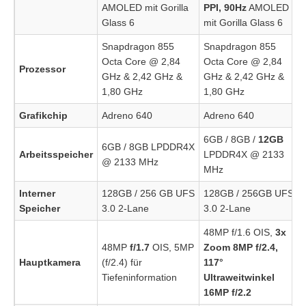
AMOLED mit Gorilla
PPI, 90Hz
AMOLED
Glass 6
mit Gorilla Glass 6
Snapdragon 855
Snapdragon 855
Octa Core @ 2,84
Octa Core @ 2,84
Prozessor
GHz & 2,42 GHz &
GHz & 2,42 GHz &
1,80 GHz
1,80 GHz
Grafikchip
Adreno 640
Adreno 640
6GB / 8GB /
12GB
6GB / 8GB LPDDR4X
Arbeitsspeicher
LPDDR4X @ 2133
@ 2133 MHz
MHz
Interner
128GB / 256 GB UFS
128GB / 256GB UFS
Speicher
3.0 2-Lane
3.0 2-Lane
48MP f/1.6 OIS,
3x
48MP
f/1.7
OIS, 5MP
Zoom 8MP f/2.4,
Hauptkamera
(f/2.4) für
117°
Tiefeninformation
Ultraweitwinkel
16MP f/2.2