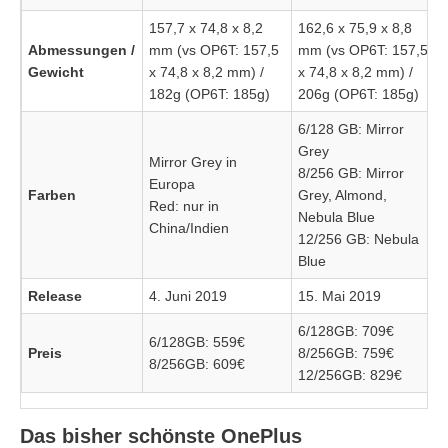
157,7 x 74,8 x 8,2
162,6 x 75,9 x 8,8
Abmessungen /
mm (vs OP6T: 157,5
mm (vs OP6T: 157,5
Gewicht
x 74,8 x 8,2 mm) /
x 74,8 x 8,2 mm) /
182g (OP6T: 185g)
206g (OP6T: 185g)
6/128 GB: Mirror
Grey
Mirror Grey in
8/256 GB: Mirror
Europa
Farben
Grey, Almond,
Red: nur in
Nebula Blue
China/Indien
12/256 GB: Nebula
Blue
Release
4. Juni 2019
15. Mai 2019
6/128GB: 709€
6/128GB: 559€
Preis
8/256GB: 759€
8/256GB: 609€
12/256GB: 829€
Das bisher schönste OnePlus