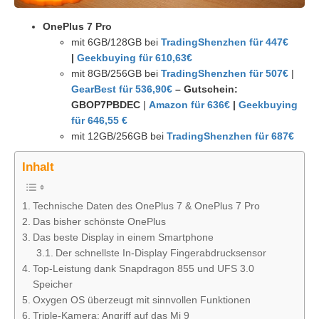
OnePlus 7 Pro
mit 6GB/128GB bei
TradingShenzhen für 447€
|
Geekbuying für 610,63€
mit 8GB/256GB bei
TradingShenzhen für 507€
|
GearBest für 536,90€
– Gutschein:
GBOP7PBDEC
|
Amazon für 636€
|
Geekbuying
für 646,55 €
mit 12GB/256GB bei
TradingShenzhen für 687€
Inhalt
Technische Daten des OnePlus 7 & OnePlus 7 Pro
Das bisher schönste OnePlus
Das beste Display in einem Smartphone
Der schnellste In-Display Fingerabdrucksensor
Top-Leistung dank Snapdragon 855 und UFS 3.0
Speicher
Oxygen OS überzeugt mit sinnvollen Funktionen
Triple-Kamera: Angriff auf das Mi 9