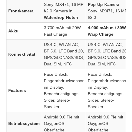
Sony IMX471, 16 MP
Pop-Up-Kamera
Frontkamera
f/2.0 Kamera in
Sony IMX471, 16 MP
Waterdrop-Notch
f/2.0
3.700 mAh mit 20W
4.000 mAh mit 30W
Akku
Fast Charge
Warp Charge
USB-C, WLAN-AC,
USB-C, WLAN-AC,
BT 5.0, LTE Band 20,
BT 5.0, LTE Band 20,
Konnektivität
GPS/GLONASS/BDS,
GPS/GLONASS/BDS,
Dual SIM, NFC
Dual SIM, NFC
Face Unlock,
Face Unlock,
Fingerabdrucksensor
Fingerabdrucksensor
im Display,
im Display,
Features
Benachrichtigungs-
Benachrichtigungs-
Slider, Stereo-
Slider, Stereo-
Speaker
Speaker
Android 9.0 Pie mit
Android 9.0 Pie mit
Betriebssystem
OxygenOS
OxygenOS
Oberfläche
Oberfläche