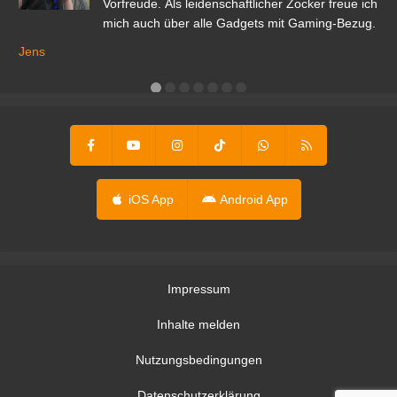
Vorfreude. Als leidenschaftlicher Zocker freue ich
mich auch über alle Gadgets mit Gaming-Bezug.
Ma
ga
Jens
er
iOS App
Android App
Impressum
Inhalte melden
Nutzungsbedingungen
Datenschutzerklärung