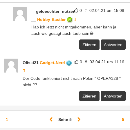
0
#
02.04.21 um 15:08
__geloeschter_nutzer
__
Hobby-Bastler
Hab ich jetzt nicht mitgekommen, aber kann ja
auch wie gesagt auch taub sein😅
Zitieren
Antworten
0
#
03.04.21 um 11:16
Oliski21
Gadget-Nerd
Der Code funktioniert nicht nach Polen " OPERA328 "
nicht ??
Zitieren
Antworten
1
...
Seite 5
...
5