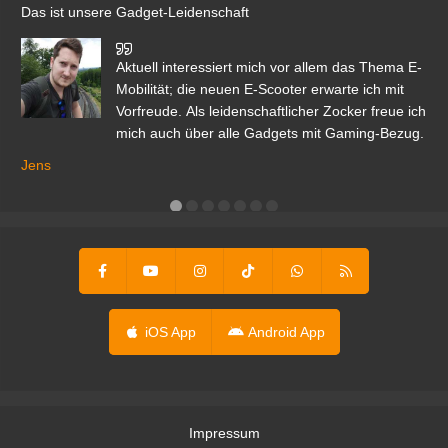
Das ist unsere Gadget-Leidenschaft
den
Aktuell interessiert mich vor allem das Thema E-
r.
Mobilität; die neuen E-Scooter erwarte ich mit
Vorfreude. Als leidenschaftlicher Zocker freue ich
mich auch über alle Gadgets mit Gaming-Bezug.
Ma
ga
Jens
er
iOS App
Android App
Impressum