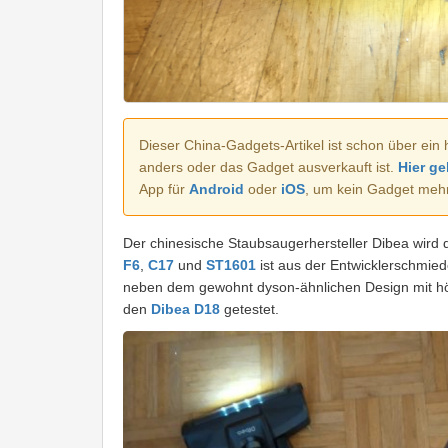
Dieser China-Gadgets-Artikel ist schon über ein 
anders oder das Gadget ausverkauft ist.
Hier ge
App für
Android
oder
iOS
, um kein Gadget meh
Der chinesische Staubsaugerhersteller Dibea wird 
F6
,
C17
und
ST1601
ist aus der Entwicklerschmie
neben dem gewohnt dyson-ähnlichen Design mit hö
den
Dibea D18
getestet.