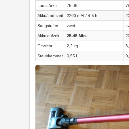
Lautstärke
75 dB
7
Akku/Ladezeit
2200 mAh/ 4-5 h
2
Saugstufen
zwei
z
Akkulaufzeit
25-45 Min.
2
Gewicht
2,2 kg
3
Staubkammer
0,55 l
0,