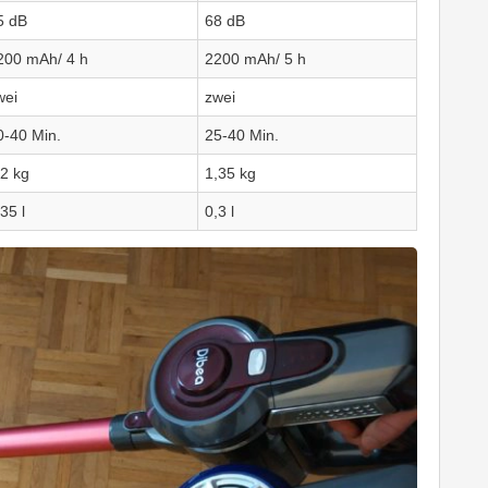
5 dB
68 dB
200 mAh/ 4 h
2200 mAh/ 5 h
wei
zwei
0-40 Min.
25-40 Min.
,2 kg
1,35 kg
35 l
0,3 l