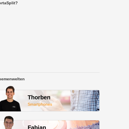
rtaSplit?
hemenwelten
Thorben
Smartphones
Fabian