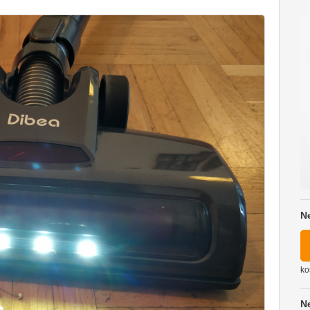
N
ko
N