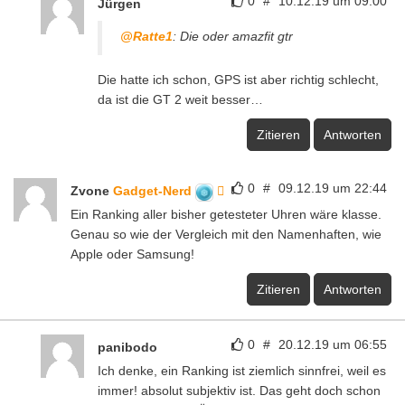
0
#
10.12.19 um 09:00
Jürgen
@Ratte1
: Die oder amazfit gtr
Die hatte ich schon, GPS ist aber richtig schlecht,
da ist die GT 2 weit besser…
Zitieren
Antworten
0
#
09.12.19 um 22:44
Zvone
Gadget-Nerd
Ein Ranking aller bisher getesteter Uhren wäre klasse.
Genau so wie der Vergleich mit den Namenhaften, wie
Apple oder Samsung!
Zitieren
Antworten
0
#
20.12.19 um 06:55
panibodo
Ich denke, ein Ranking ist ziemlich sinnfrei, weil es
immer! absolut subjektiv ist. Das geht doch schon