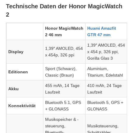
Technische Daten der Honor MagicWatch
2
Honor MagicWatch
Huami Amazfit
2 46 mm
GTR 47 mm
1,39″ AMOLED, 454
1,39″ AMOLED, 454
Display
x 454 p, 326 ppi,
x 454p, 326 ppi
Gorilla Glas 3
Sport (Schwarz),
Aluminium,
Editionen
Classic (Braun)
Titanium, Edelstahl
455 mAh, 14 Tage
410 mAh, 24 Tage
Akku
Laufzeit
Laufzeit
Bluetooth 5.1, GPS
Bluetooth 5, GPS +
Konnektivität
+ GLONASS
GLONASS
Musikspeicher & -
steuerung,
Musiksteuerung,
Bluetooth-
Schrittzähler,