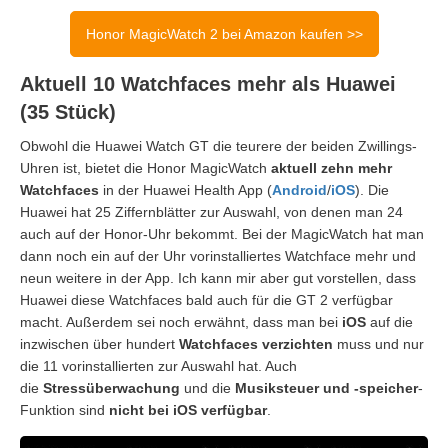
Honor MagicWatch 2 bei Amazon kaufen >>
Aktuell 10 Watchfaces mehr als Huawei
(35 Stück)
Obwohl die Huawei Watch GT die teurere der beiden Zwillings-
Uhren ist, bietet die Honor MagicWatch
aktuell zehn mehr
Watchfaces
in der Huawei Health App (
Android
/
iOS
). Die
Huawei hat 25 Ziffernblätter zur Auswahl, von denen man 24
auch auf der Honor-Uhr bekommt. Bei der MagicWatch hat man
dann noch ein auf der Uhr vorinstalliertes Watchface mehr und
neun weitere in der App. Ich kann mir aber gut vorstellen, dass
Huawei diese Watchfaces bald auch für die GT 2 verfügbar
macht. Außerdem sei noch erwähnt, dass man bei
iOS
auf die
inzwischen über hundert
Watchfaces verzichten
muss und nur
die 11 vorinstallierten zur Auswahl hat. Auch
die
Stressüberwachung
und die
Musiksteuer und -speicher
-
Funktion sind
nicht bei iOS verfügbar
.