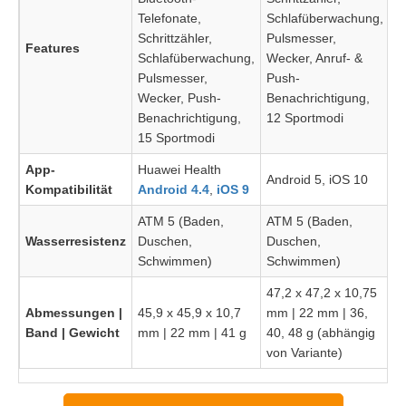
Telefonate,
Schlafüberwachung,
Schrittzähler,
Pulsmesser,
Features
Schlafüberwachung,
Wecker, Anruf- &
Pulsmesser,
Push-
Wecker, Push-
Benachrichtigung,
Benachrichtigung,
12 Sportmodi
15 Sportmodi
App-
Huawei Health
Android 5, iOS 10
Kompatibilität
Android 4.4
,
iOS 9
ATM 5 (Baden,
ATM 5 (Baden,
Wasserresistenz
Duschen,
Duschen,
Schwimmen)
Schwimmen)
47,2 x 47,2 x 10,75
Abmessungen |
45,9 x 45,9 x 10,7
mm | 22 mm | 36,
Band | Gewicht
mm | 22 mm | 41 g
40, 48 g (abhängig
von Variante)