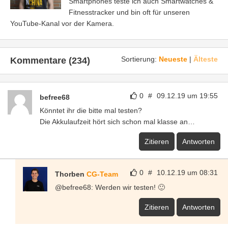
Smartphones teste ich auch Smartwatches &
Fitnesstracker und bin oft für unseren
YouTube-Kanal vor der Kamera.
Sortierung:
Neueste
|
Älteste
Kommentare (234)
0
#
09.12.19 um 19:55
befree68
Könntet ihr die bitte mal testen?
Die Akkulaufzeit hört sich schon mal klasse an…
Zitieren
Antworten
0
#
10.12.19 um 08:31
Thorben
CG-Team
@befree68: Werden wir testen! 🙂
Zitieren
Antworten