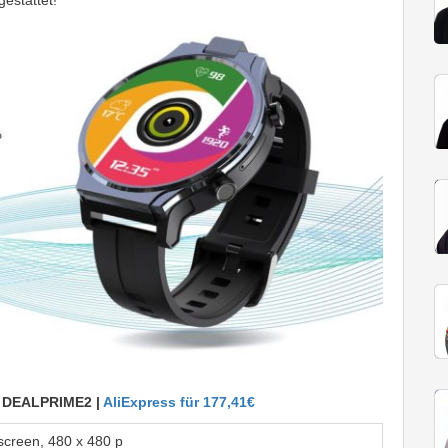
estattet!
:
DEALPRIME2 |
AliExpress für 177,41€
screen
, 480 x 480 p