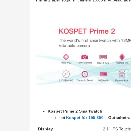
Prime 2
aber sogar mit einem 1.600 mAh Akku ausg
Kospet Prime 2 Smartwatch
bei
Kospet für 155,35€
– Gutschein
Display
2,1″
IPS Touch