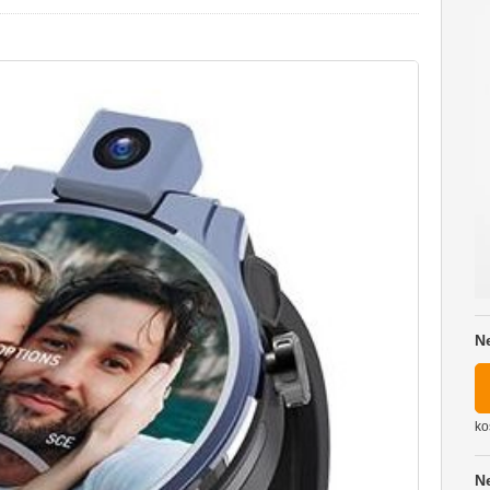
N
ko
N