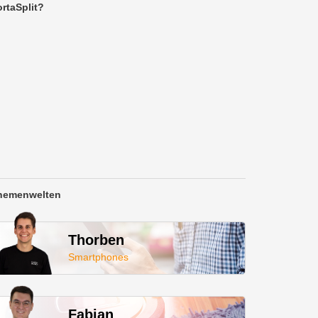
rtaSplit?
hemenwelten
Thorben
Smartphones
Fabian