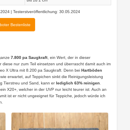
bis zu 2 cm
024 | Testerstveröffentlichung: 30.05.2024
oter Bestenliste
 ganze
7.800 pa Saugkraft
, ein Wert, der in dieser
 er diese nur zum Teil einsetzen und überrascht damit auch im
eo X Ultra mit 8.200 pa Saugkraft. Denn bei
Hartböden
wie erwartet, auf Teppichen sinkt die Reinigungsleistung
 g Tierstreu und Sand, kann er
lediglich 63% reinigen
.
 ein X20+, welcher in der UVP nur leicht teurer ist. Auch an
it ist er nicht ungeeignet für Teppiche, jedoch würde ich
n.