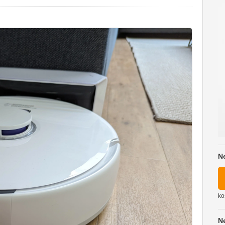
N
ko
N