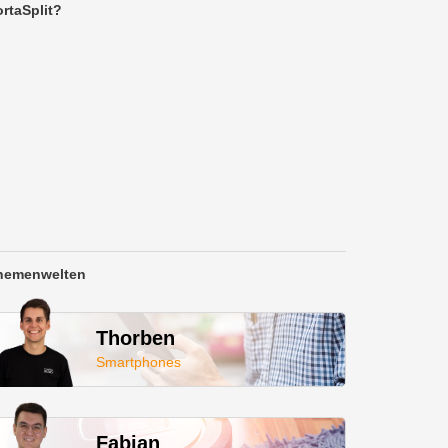
rtaSplit?
hemenwelten
Thorben
Smartphones
Fabian