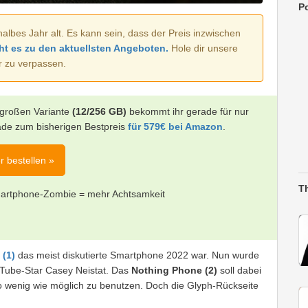
Po
halbes Jahr alt. Es kann sein, dass der Preis inzwischen
ht es zu den aktuellsten Angeboten.
Hole dir unsere
r zu verpassen.
elgroßen Variante
(12/256 GB)
bekommt ihr gerade für nur
ade zum bisherigen Bestpreis
für 579€ bei Amazon
.
r bestellen »
T
 Smartphone-Zombie = mehr Achtsamkeit
(1)
das meist diskutierte Smartphone 2022 war. Nun wurde
YouTube-Star Casey Neistat. Das
Nothing Phone (2)
soll dabei
 wenig wie möglich zu benutzen. Doch die Glyph-Rückseite