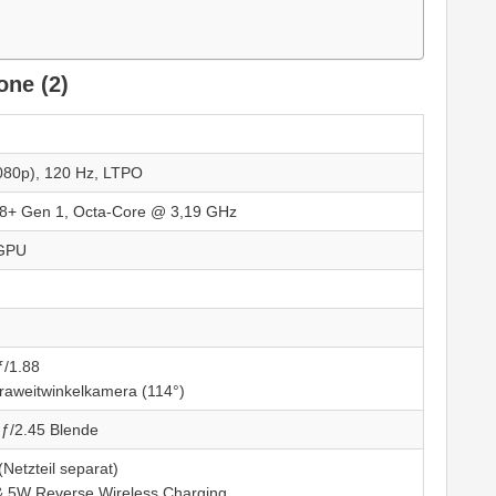
one (2)
080p), 120 Hz, LTPO
+ Gen 1, Octa-Core @ 3,19 GHz
 GPU
/1.88
aweitwinkelkamera (114°)
ƒ/2.45 Blende
etzteil separat)
 5W Reverse Wireless Charging