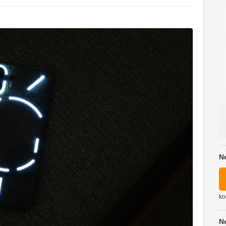
N
ko
N