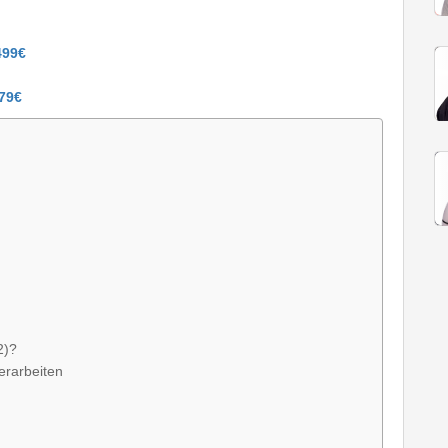
499€
579€
2)?
erarbeiten