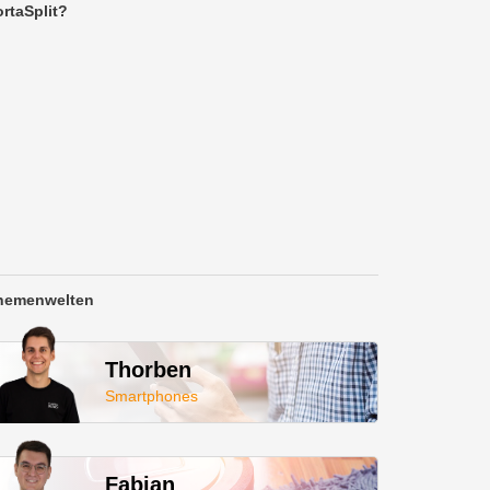
rtaSplit?
hemenwelten
Thorben
Smartphones
Fabian