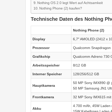
Nothing OS 2.0 legt Wert auf Achtsamkeit
Nothing Phone (2) kaufen?
Technische Daten des Nothing Ph
Nothing Phone (2)
Display
6,7″ AMOLED (2412 x 1
Prozessor
Qualcomm Snapdragon 8
Grafikchip
Qualcomm Adreno 730
Arbeitsspeicher
8/12 GB
Interner Speicher
128/256/512 GB
50 MP Sony IMX890 @ ƒ
Hauptkamera
50 MP Samsung JN1 Ultr
Frontkamera
32 MP Sony IMX615 mit 
4.700 mAh, 45W Laden (N
Akku
15W Kabelloses Laden &