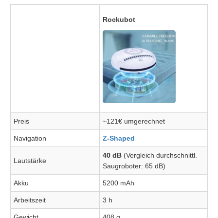
Rockubot
Preis
~121€ umgerechnet
Navigation
Z-Shaped
40 dB
(Vergleich durchschnittl.
Lautstärke
Saugroboter: 65 dB)
Akku
5200 mAh
Arbeitszeit
3 h
Gewicht
408 g