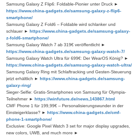
Samsung Galaxy Z Flip6: Foldable-Pionier unter Druck ►
https://www.china-gadgets.de/samsung-galaxy-z-flip6-
smartphone/
Samsung Galaxy Z Fold6 – Foldable wird schlanker und
schlauer ►
https://www.china-gadgets.de/samsung-galaxy-
z-fold6-smartphone/
Samsung Galaxy Watch 7 ab 319€ veröffentlicht ►
https://www.china-gadgets.de/samsung-galaxy-watch-7/
Samsung Galaxy Watch Ultra für 699€: Der WearOS König? ►
https://www.china-gadgets.de/samsung-galaxy-watch-ultra/
Samsung Galaxy Ring mit Schlaftracking und Gesten-Steuerung
jetzt erhältlich ►
https://www.china-gadgets.de/samsung-
galaxy-ring/
Sieger-Selfie: Gratis-Smartphones von Samsung für Olympia-
Teilnehmer ►
https://winfuture.de/news,143867.html
CMF Phone 1 für 199,99€ – Personalisierungswunder in der
Einsteigerklasse? ►
https://www.china-gadgets.de/cmf-
phone-1-smartphone/
Exclusive: Google Pixel Watch 3 set for major display upgrades,
new colors, UWB, and much more ►