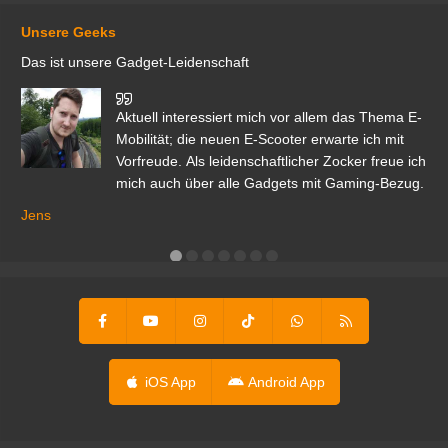
Unsere Geeks
Das ist unsere Gadget-Leidenschaft
den
Aktuell interessiert mich vor allem das Thema E-
r.
Mobilität; die neuen E-Scooter erwarte ich mit
Vorfreude. Als leidenschaftlicher Zocker freue ich
mich auch über alle Gadgets mit Gaming-Bezug.
Ma
ga
Jens
er
iOS App
Android App