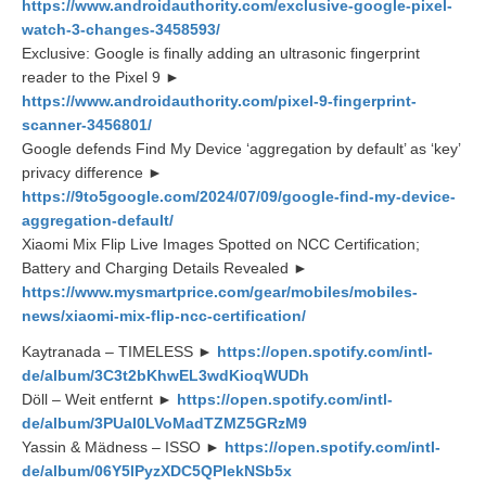
https://www.androidauthority.com/exclusive-google-pixel-
watch-3-changes-3458593/
Exclusive: Google is finally adding an ultrasonic fingerprint
reader to the Pixel 9 ►
https://www.androidauthority.com/pixel-9-fingerprint-
scanner-3456801/
Google defends Find My Device ‘aggregation by default’ as ‘key’
privacy difference ►
https://9to5google.com/2024/07/09/google-find-my-device-
aggregation-default/
Xiaomi Mix Flip Live Images Spotted on NCC Certification;
Battery and Charging Details Revealed ►
https://www.mysmartprice.com/gear/mobiles/mobiles-
news/xiaomi-mix-flip-ncc-certification/
Kaytranada – TIMELESS ►
https://open.spotify.com/intl-
de/album/3C3t2bKhwEL3wdKioqWUDh
Döll – Weit entfernt ►
https://open.spotify.com/intl-
de/album/3PUaI0LVoMadTZMZ5GRzM9
Yassin & Mädness – ISSO ►
https://open.spotify.com/intl-
de/album/06Y5lPyzXDC5QPlekNSb5x