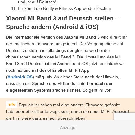
und ist auf Deutsch!
Ihr könnt die Notify & Fitness App wieder löschen
Xiaomi Mi Band 3 auf Deutsch stellen –
Sprache ändern (Android & iOS)
Die internationale Version des
Xiaomi Mi Band 3
wird direkt mit
der englischen Firmware ausgeliefert. Der Vorgang, diese auf
Deutsch zu stellen ist allerdings der gleiche wie bei der
chinesischen version des Mi Band 3. Die Umstellung des Mi
Band 3 auf Deutsch ist bei Android und iOS jetzt so einfach wie
noch nie und
mit der offiziellen Mi Fit App
(
Android
/
iOS
) möglich
. An dieser Stelle noch der Hinweis,
dass sich die Sprache des Mi Bands hinterher
nach der
eingestellten Systemsprache richtet
. So geht ihr vor:
Egal ob ihr schon mal eine andere Firmware geflasht
habt oder offiziell unterwegs seid, durch die neue Mi Fit App wird
die Firmware ganz einfach überschrieben.
Solltet ihr aktuell eine modifizierte Mi Fit App nutzen (3.4.4 oder
älter) oder eine die offizielle Beta-App, empfiehlt es sich diese