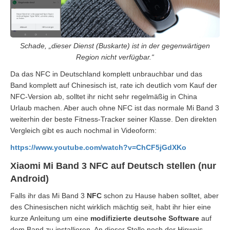
Schade, „dieser Dienst (Buskarte) ist in der gegenwärtigen
Region nicht verfügbar.“
Da das NFC in Deutschland komplett unbrauchbar und das
Band komplett auf Chinesisch ist, rate ich deutlich vom Kauf der
NFC-Version ab, solltet ihr nicht sehr regelmäßig in China
Urlaub machen. Aber auch ohne NFC ist das normale Mi Band 3
weiterhin der beste Fitness-Tracker seiner Klasse. Den direkten
Vergleich gibt es auch nochmal in Videoform:
https://www.youtube.com/watch?v=ChCF5jGdXKo
Xiaomi Mi Band 3 NFC auf Deutsch stellen (nur
Android)
Falls ihr das Mi Band 3
NFC
schon zu Hause haben solltet, aber
des Chinesischen nicht wirklich mächtig seit, habt ihr hier eine
kurze Anleitung um eine
modifizierte deutsche Software
auf
dem Band zu installieren. An dieser Stelle noch der Hinweis,