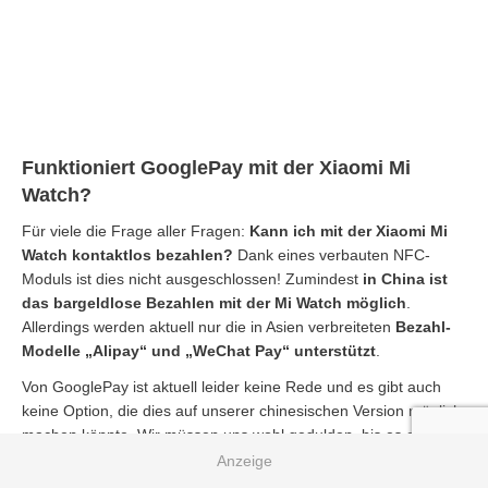
Funktioniert GooglePay mit der Xiaomi Mi
Watch?
Für viele die Frage aller Fragen:
Kann ich mit der Xiaomi Mi
Watch kontaktlos bezahlen?
Dank eines verbauten NFC-
Moduls ist dies nicht ausgeschlossen! Zumindest
in China ist
das bargeldlose Bezahlen mit der Mi Watch möglich
.
Allerdings werden aktuell nur die in Asien verbreiteten
Bezahl-
Modelle „Alipay“ und „WeChat Pay“ unterstützt
.
Von GooglePay ist aktuell leider keine Rede und es gibt auch
keine Option, die dies auf unserer chinesischen Version möglich
machen könnte. Wir müssen uns wohl gedulden, bis es eine
Global Version oder zumindest eine offizielle Global ROM gibt.