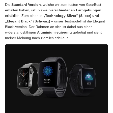
Die
Standard Version
, welche wir zum testen von GearBest
erhalten haben,
ist in zwei verschiedenen Farbgebungen
erhältlich. Zum einen in
„Technology Silver“ (Silber) und
„Elegant Black“ (Schwarz)
– unser Testmodell ist die Elegant
Black-Version. Der Rahmen an sich ist dabei aus einer
widerstandsfähigen
Aluminiumlegierung
gefertigt und sieht
meiner Meinung nach ziemlich edel aus.