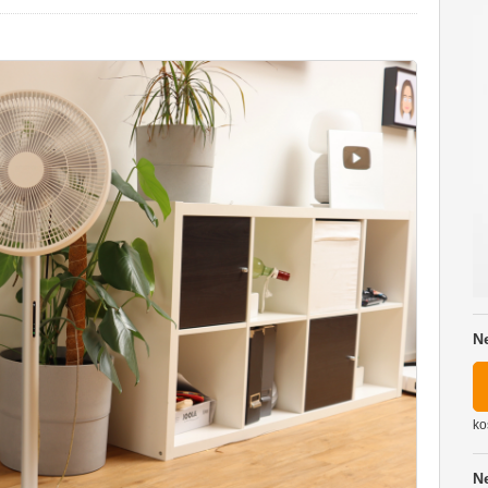
N
ko
N