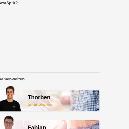
rtaSplit?
hemenwelten
Thorben
Smartphones
Fabian