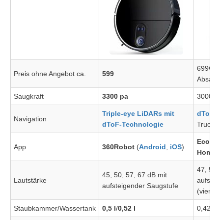
699€ o
Preis ohne Angebot ca.
599
Absaug
Saugkraft
3300 pa
3000 p
Triple-eye LiDARs mit
dToF-L
Navigation
dToF-Technologie
TrueDe
Ecova
App
360Robot
(
Android
,
iOS
)
Home
47, 51,
45, 50, 57, 67 dB mit
Lautstärke
aufste
aufsteigender Saugstufe
(vier S
Staubkammer/Wassertank
0,5 l
/
0,52 l
0,42 l/0