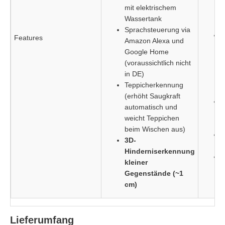
a
mit elektrischem
Wassertank
Sprachsteuerung via
Features
Amazon Alexa und
W
Google Home
e
(voraussichtlich nicht
in DE)
o
Teppicherkennung
W
(erhöht Saugkraft
S
automatisch und
weicht Teppichen
beim Wischen aus)
3D-
Hinderniserkennung
L
kleiner
Gegenstände (~1
cm)
Lieferumfang