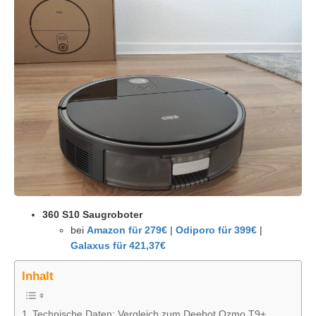
360 S10 Saugroboter
bei
Amazon für 279€
|
Odiporo für 399€
|
Galaxus für 421,37€
Inhalt
Technische Daten: Vergleich zum Deebot Ozmo T9+