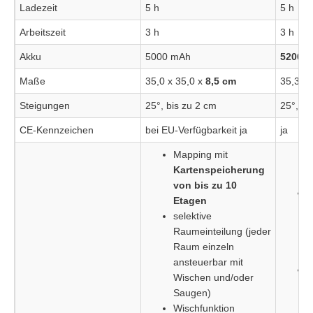
Ladezeit
5 h
5 h
Arbeitszeit
3 h
3 h
Akku
5000 mAh
5200 m
Maße
35,0 x 35,0 x
8,5 cm
35,3 x 
Steigungen
25°, bis zu 2 cm
25°, bi
CE-Kennzeichen
bei EU-Verfügbarkeit ja
ja
Mapping mit
Kartenspeicherung
von bis zu 10
Etagen
m
selektive
Raumeinteilung (jeder
Raum einzeln
(
ansteuerbar mit
s
Wischen und/oder
Saugen)
(
Wischfunktion