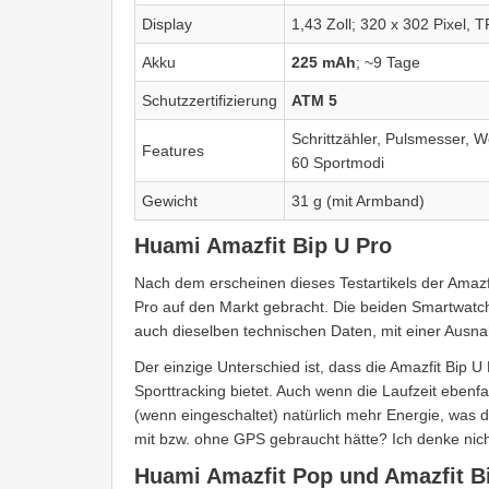
Display
1,43 Zoll; 320 x 302 Pixel, 
Akku
225 mAh
; ~9 Tage
Schutzzertifizierung
ATM 5
Schrittzähler, Pulsmesser, 
Features
60 Sportmodi
Gewicht
31 g (mit Armband)
Huami Amazfit Bip U Pro
Nach dem erscheinen dieses Testartikels der Amazfit
Pro auf den Markt gebracht. Die beiden Smartwatch
auch dieselben technischen Daten, mit einer Ausn
Der einzige Unterschied ist, dass die Amazfit Bip 
Sporttracking bietet. Auch wenn die Laufzeit ebenf
(wenn eingeschaltet) natürlich mehr Energie, was di
mit bzw. ohne GPS gebraucht hätte? Ich denke nich
Huami Amazfit Pop und Amazfit B