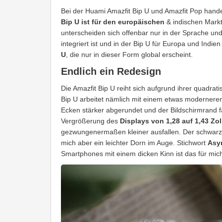
Bei der Huami Amazfit Bip U und Amazfit Pop hande
Bip U ist für den europäischen
& indischen Markt
unterscheiden sich offenbar nur in der Sprache un
integriert ist und in der Bip U für Europa und Indien
U
, die nur in dieser Form global erscheint.
Endlich ein Redesign
Die Amazfit Bip U reiht sich aufgrund ihrer quadrat
Bip U arbeitet nämlich mit einem etwas moderneren 
Ecken stärker abgerundet und der Bildschirmrand fä
Vergrößerung des
Displays von 1,28 auf 1,43 Zol
gezwungenermaßen kleiner ausfallen. Der schwarze 
mich aber ein leichter Dorn im Auge. Stichwort
Asy
Smartphones mit einem dicken Kinn ist das für mich