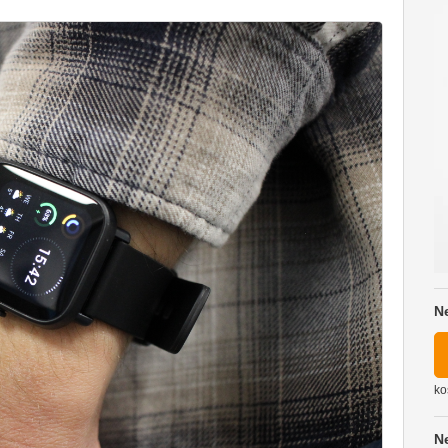
N
ko
N