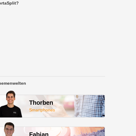
rtaSplit?
hemenwelten
Thorben
Smartphones
Fabian