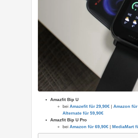
Amazfit Bip U
bei
Amazefit für 29,90€
|
Amazon für
Alternate für 59,90€
Amazfit Bip U Pro
bei
Amazon für 69,90€
|
MediaMart f