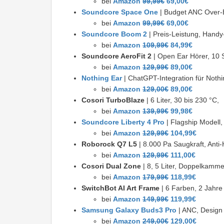
bei
Amazon
99,99€
69,00€
Soundcore Space One
| Budget ANC Over-E
bei
Amazon
99,99€
69,00€
Soundcore Boom 2
| Preis-Leistung, Handy
bei
Amazon
109,99€
84,99€
Soundcore AeroFit 2
| Open Ear Hörer, 10 
bei
Amazon
129,99€
89,00€
Nothing Ear
| ChatGPT-Integration für Nothi
bei
Amazon
129,00€
89,00€
Cosori TurboBlaze
| 6 Liter, 30 bis 230 °C,
bei
Amazon
139,99€
99,98€
Soundcore Liberty 4 Pro
| Flagship Modell
bei
Amazon
129,99€
104,99€
Roborock Q7 L5
| 8.000 Pa Saugkraft, Anti
bei
Amazon
129,99€
111,00€
Cosori Dual Zone
| 8, 5 Liter, Doppelkammer
bei
Amazon
179,99€
118,99€
SwitchBot AI Art Frame
| 6 Farben, 2 Jahre
bei
Amazon
149,99€
119,99€
Samsung Galaxy Buds3 Pro
| ANC, Design
bei
Amazon
249,00€
129,00€