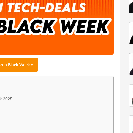
zon Black Week »
ek 2025