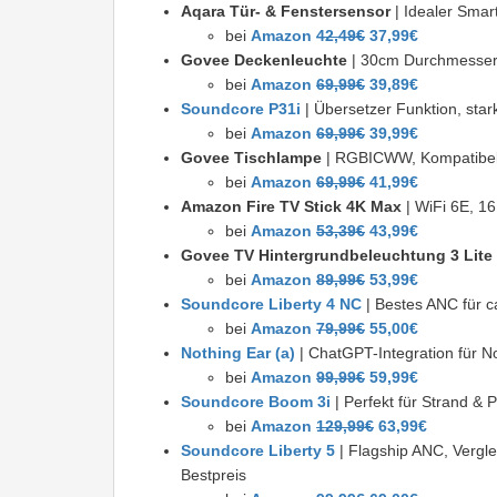
Aqara Tür- & Fenstersensor
| Idealer Smar
bei
Amazon
42,49€
37,99€
Govee Deckenleuchte
| 30cm Durchmesser,
bei
Amazon
69,99€
39,89€
Soundcore P31i
| Übersetzer Funktion, sta
bei
Amazon
69,99€
39,99€
Govee Tischlampe
| RGBICWW, Kompatibel 
bei
Amazon
69,99€
41,99€
Amazon Fire TV Stick 4K Max
| WiFi 6E, 1
bei
Amazon
53,39€
43,99€
Govee TV Hintergrundbeleuchtung 3 Lite
bei
Amazon
89,99€
53,99€
Soundcore Liberty 4 NC
| Bestes ANC für c
bei
Amazon
79,99€
55,00€
Nothing Ear (a)
| ChatGPT-Integration für N
bei
Amazon
99,99€
59,99€
Soundcore Boom 3i
| Perfekt für Strand & 
bei
Amazon
129,99€
63,99€
Soundcore Liberty 5
| Flagship ANC, Vergle
Bestpreis