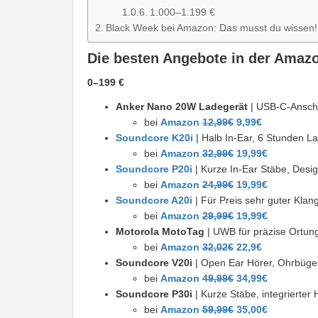
1.000–1.199 €
Black Week bei Amazon: Das musst du wissen!
Die besten Angebote in der Amaz
0–199 €
Anker Nano 20W Ladegerät
| USB-C-Anschl
bei
Amazon
12,99€
9,99€
Soundcore K20i
| Halb In-Ear, 6 Stunden L
bei
Amazon
32,99€
19,99€
Soundcore P20i
| Kurze In-Ear Stäbe, Desig
bei
Amazon
24,99€
19,99€
Soundcore A20i
| Für Preis sehr guter Kla
bei
Amazon
29,99€
19,99€
Motorola MotoTag
| UWB für präzise Ortung
bei
Amazon
32,02€
22,9€
Soundcore V20i
| Open Ear Hörer, Ohrbügel
bei
Amazon
49,99€
34,99€
Soundcore P30i
| Kurze Stäbe, integrierter
bei
Amazon
59,99€
35,00€