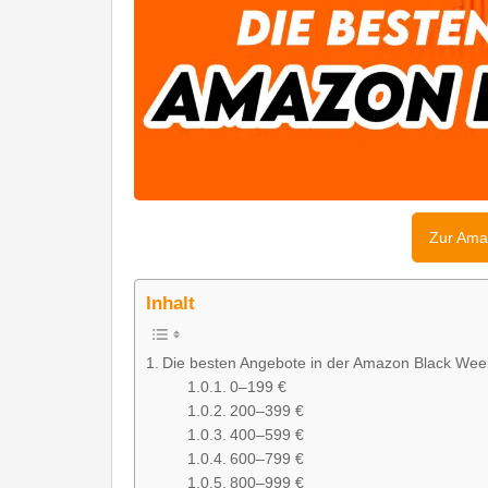
Zur Ama
Inhalt
Die besten Angebote in der Amazon Black We
0–199 €
200–399 €
400–599 €
600–799 €
800–999 €