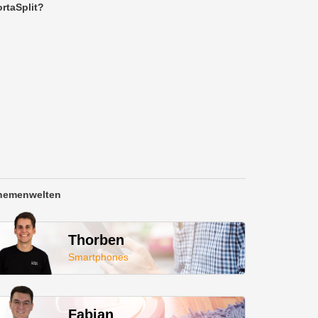
rtaSplit?
hemenwelten
Thorben
Smartphones
Fabian