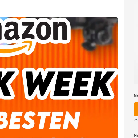
n
N
ko
N