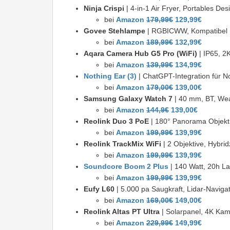
Ninja Crispi
| 4-in-1 Air Fryer, Portables De
bei
Amazon
179,99€
129,99€
Govee Stehlampe
| RGBICWW, Kompatibel m
bei
Amazon
189,99€
132,99€
Aqara Camera Hub G5 Pro (WiFi)
| IP65, 2K
bei
Amazon
139,99€
134,99€
Nothing Ear (3)
| ChatGPT-Integration für N
bei
Amazon
179,00€
139,00€
Samsung Galaxy Watch 7
| 40 mm, BT, W
bei
Amazon
144,9€
139,00€
Reolink Duo 3 PoE
| 180° Panorama Objekti
bei
Amazon
199,99€
139,99€
Reolink TrackMix WiFi
| 2 Objektive, Hybri
bei
Amazon
199,99€
139,99€
Soundcore Boom 2 Plus
| 140 Watt, 20h La
bei
Amazon
199,99€
139,99€
Eufy L60
| 5.000 pa Saugkraft, Lidar-Naviga
bei
Amazon
169,00€
149,00€
Reolink Altas PT Ultra
| Solarpanel, 4K Kam
bei
Amazon
229,99€
149,99€