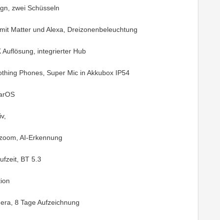
sign, zwei Schüsseln
it Matter und Alexa, Dreizonenbeleuchtung
 Auflösung, integrierter Hub
othing Phones, Super Mic in Akkubox IP54
earOS
v,
dzoom, AI-Erkennung
ufzeit, BT 5.3
tion
era, 8 Tage Aufzeichnung