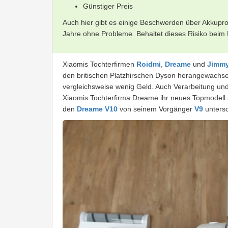
Günstiger Preis
Auch hier gibt es einige Beschwerden über Akkup
Jahre ohne Probleme. Behaltet dieses Risiko beim 
Xiaomis Tochterfirmen
Roidmi
,
Dreame
und
Jimm
den britischen Platzhirschen Dyson herangewachsen
vergleichsweise wenig Geld. Auch Verarbeitung und 
Xiaomis Tochterfirma Dreame ihr neues Topmodell 
den
Dreame V10
von seinem Vorgänger
V9
untersc