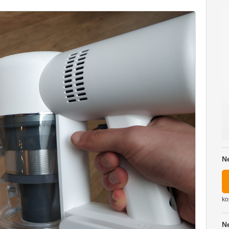
N
ko
N