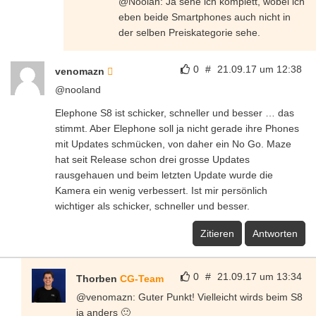
@Noolan: Ja sehe ich komplett, wobei ich
eben beide Smartphones auch nicht in
der selben Preiskategorie sehe.
0
#
21.09.17 um 12:38
venomazn
@nooland
Elephone S8 ist schicker, schneller und besser … das
stimmt. Aber Elephone soll ja nicht gerade ihre Phones
mit Updates schmücken, von daher ein No Go. Maze
hat seit Release schon drei grosse Updates
rausgehauen und beim letzten Update wurde die
Kamera ein wenig verbessert. Ist mir persönlich
wichtiger als schicker, schneller und besser.
Zitieren
Antworten
0
#
21.09.17 um 13:34
Thorben
CG-Team
@venomazn: Guter Punkt! Vielleicht wirds beim S8
ja anders 🙂