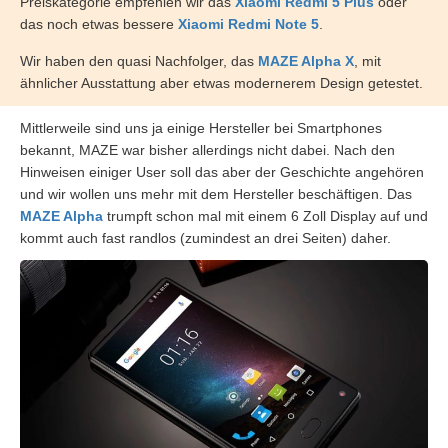
Preiskategorie empfehlen wir das
Xiaomi Redmi 5 Plus
oder
das noch etwas bessere
Xiaomi Redmi Note 5
.
Wir haben den quasi Nachfolger, das
MAZE Alpha X
, mit
ähnlicher Ausstattung aber etwas modernerem Design getestet.
Mittlerweile sind uns ja einige Hersteller bei Smartphones
bekannt, MAZE war bisher allerdings nicht dabei. Nach den
Hinweisen einiger User soll das aber der Geschichte angehören
und wir wollen uns mehr mit dem Hersteller beschäftigen. Das
MAZE Alpha
trumpft schon mal mit einem 6 Zoll Display auf und
kommt auch fast randlos (zumindest an drei Seiten) daher.