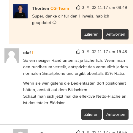
0
#
02.11.17 um 08:49
Thorben
CG-Team
Super, danke dir für den Hinweis, hab ich
geupdatet 😉
Zitieren
Antworten
0
#
02.11.17 um 19:48
olaf
So ein riesiger Rand unten ist ja lächerlich. Wenn man
den rundherum verteilt, entspricht das vermutlich jedem
normalen Smartphone und ergibt ebenfalls 83% Ratio.
Wenn sie wenigstens die Bedientasten dort positioniert
hätten, anstatt auf dem Bildschirm.
Schaut man sich jetzt mal die effektive Netto-Fläche an,
ist das totaler Blödsinn.
Zitieren
Antworten
0
#
03.11.17 um 19:55