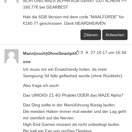
ACHTUNG MAZE ALPHA 6GB GERÄT GUTSCHEIN !!!!!
160,77€ bei GEARBEST
Hab die 6GB Version mit dem code "MAALFÜRDE" für
€160.77 geschossen. Dank NEARDHEAVEN
Zitieren
Antworten
0
#
27.10.17 um 15:34
Mann(noch)OhneSmartph
one
Ich muss mir ein Ersatzhandy holen, da mein
Samgsung S4 falls geflashed wurde (ohne Rückkehr).
Also frage ich euch:
Das UMIDIGI Z1 4G Phablet ODER das MAZE Alpha?
Das Ding sollte in der Menüführung flüssig laufen.
Die meisten Haken immer mal wieder und der Lag geht
mir ziemlich auf die Nerven.
High-End Games müssen da nicht unbedingt laufen.
Bin halt ein Fan von großen Displays.