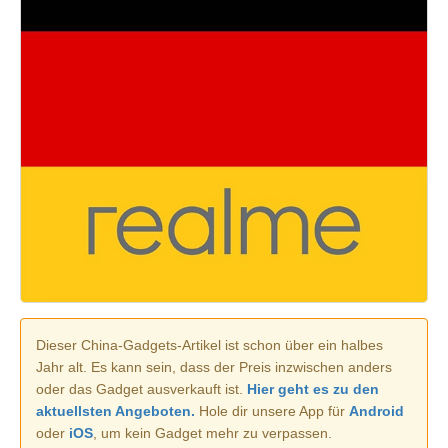
Dieser China-Gadgets-Artikel ist schon über ein halbes
Jahr alt. Es kann sein, dass der Preis inzwischen anders
oder das Gadget ausverkauft ist.
Hier geht es zu den
aktuellsten Angeboten.
Hole dir unsere App für
Android
oder
iOS
, um kein Gadget mehr zu verpassen.