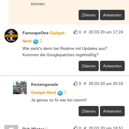
können.
Zitieren
Antworten
0
#
20.03.20 um 17:24
FarscapeOne
Gadget-
Nerd
Wie sieht's denn bei Realme mit Updates aus?
Kommen die Googlepatches regelmäßig?
Zitieren
Antworten
0
#
20.03.20 um 20:16
Kerzengerade
Gadget-Nerd
Ja genau so fix wie bei xiaomi!
Zitieren
Antworten
0
#
20.03.20 um 18:51