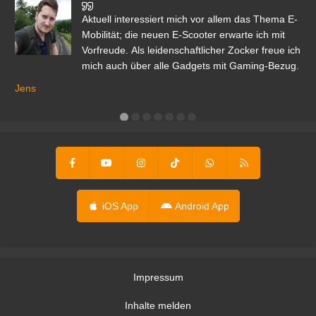
den
Aktuell interessiert mich vor allem das Thema E-
r.
Mobilität; die neuen E-Scooter erwarte ich mit
Vorfreude. Als leidenschaftlicher Zocker freue ich
mich auch über alle Gadgets mit Gaming-Bezug.
Ma
ga
Jens
er
iOS App
Android App
Impressum
Inhalte melden