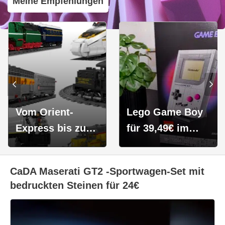
Meine Empfehlungen
Vom Orient-
Lego Game Boy
Express bis zum
für 39,49€ im
Güterzug: Die
Test: Fast
Mould King
perfekt, wenn da
CaDA Maserati GT2 -Sportwagen-Set mit
Eisenbahn-Sets -
nicht das Button-
bedruckten Steinen für 24€
Perfekte
Gefrickel wäre...
Geschenkidee