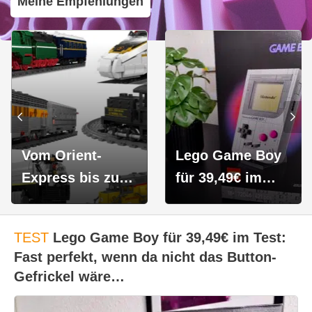
Meine Empfehlungen
Vom Orient-
Lego Game Boy
Express bis zum
für 39,49€ im
Güterzug: Die
Test: Fast
Mould King
perfekt, wenn da
TEST
Lego Game Boy für 39,49€ im Test:
Eisenbahn-Sets -
nicht das Button-
Fast perfekt, wenn da nicht das Button-
Perfekte
Gefrickel wäre...
Gefrickel wäre…
Geschenkidee