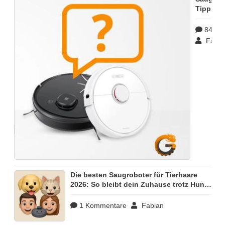
Tipps, T
Problem
für alle 
84 Ko
Fabia
Die besten Saugroboter für Tierhaare
2026: So bleibt dein Zuhause trotz Hund
& Katze sauber
1 Kommentare
Fabian