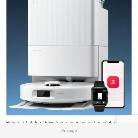
Roborock hat den Qrevo S neu aufgelegt und bringt ihn mit dem
Roborock QV 35A
neu heraus. Hauptneuerung ist dabei die
erhöhte Saugkraft
und eine
neue Seitenbürste
, welche die